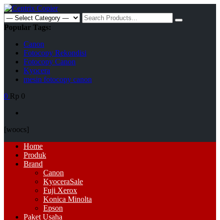
Skip
to
Search
content
for:
Popular Tags:
Canon
Fotocopy Rekondisi
Fotocopy Canon
Kyocera
mesin fotocopy canon
0
Rp 0
[woocs]
Primary
Home
Menu
Produk
Brand
Canon
Kyocera
Sale
Fuji Xerox
Konica Minolta
Epson
Paket Usaha