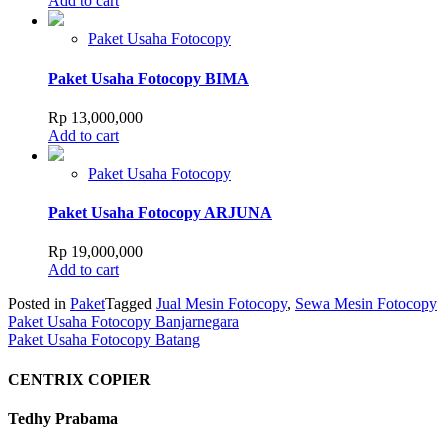
Add to cart
Paket Usaha Fotocopy
Paket Usaha Fotocopy BIMA
Rp
13,000,000
Add to cart
Paket Usaha Fotocopy
Paket Usaha Fotocopy ARJUNA
Rp
19,000,000
Add to cart
Posted in
Paket
Tagged
Jual Mesin Fotocopy
,
Sewa Mesin Fotocopy
Post
Paket Usaha Fotocopy Banjarnegara
Paket Usaha Fotocopy Batang
navigation
CENTRIX COPIER
Tedhy Prabama