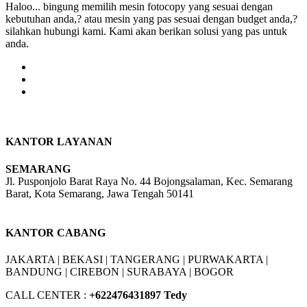
Haloo... bingung memilih mesin fotocopy yang sesuai dengan
kebutuhan anda,? atau mesin yang pas sesuai dengan budget anda,?
silahkan hubungi kami. Kami akan berikan solusi yang pas untuk
anda.
KANTOR LAYANAN
SEMARANG
Jl. Pusponjolo Barat Raya No. 44 Bojongsalaman, Kec. Semarang
Barat, Kota Semarang, Jawa Tengah 50141
W/A :
+6281311298896
KANTOR CABANG
JAKARTA |
BEKASI |
TANGERANG |
PURWAKARTA |
BANDUNG |
CIREBON |
SURABAYA | BOGOR
CALL CENTER :
+62
2476431897 Tedy