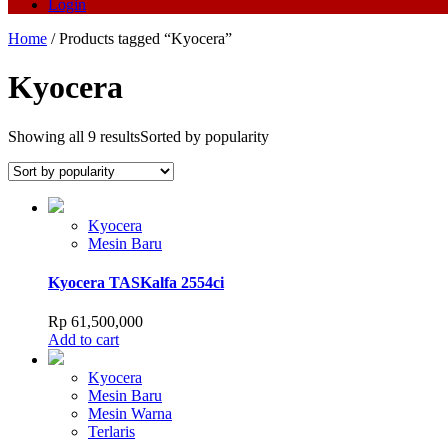
Login
Home
/ Products tagged “Kyocera”
Kyocera
Showing all 9 results
Sorted by popularity
Kyocera
Mesin Baru
Kyocera TASKalfa 2554ci
Rp
61,500,000
Add to cart
Kyocera
Mesin Baru
Mesin Warna
Terlaris