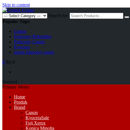
Skip to content
Search for:
Popular Tags:
Canon
Fotocopy Rekondisi
Fotocopy Canon
Kyocera
mesin fotocopy canon
0
Rp 0
[woocs]
Primary Menu
Home
Produk
Brand
Canon
Kyocera
Sale
Fuji Xerox
Konica Minolta