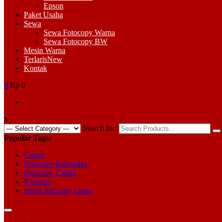
Epson
Paket Usaha
Sewa
Sewa Fotocopy Warna
Sewa Fotocopy BW
Mesin Warna
Terlaris
New
Kontak
0
Rp 0
x
Search for:
Popular Tags:
Canon
Fotocopy Rekondisi
Fotocopy Canon
Kyocera
mesin fotocopy canon