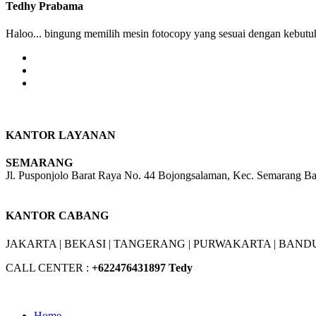
Tedhy Prabama
Haloo... bingung memilih mesin fotocopy yang sesuai dengan kebutuh
KANTOR LAYANAN
SEMARANG
Jl. Pusponjolo Barat Raya No. 44 Bojongsalaman, Kec. Semarang B
W/A :
+6281311298896
KANTOR CABANG
JAKARTA |
BEKASI |
TANGERANG |
PURWAKARTA |
BANDU
CALL CENTER :
+62
2476431897 Tedy
Home