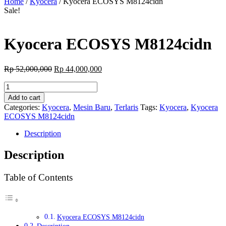
Home
/
Kyocera
/ Kyocera ECOSYS M8124cidn
Sale!
Kyocera ECOSYS M8124cidn
Original
Current
Rp
52,000,000
Rp
44,000,000
price
price
Kyocera
was:
is:
ECOSYS
Rp 52,000,000.
Rp 44,000,000.
Add to cart
M8124cidn
Categories:
Kyocera
,
Mesin Baru
,
Terlaris
Tags:
Kyocera
,
Kyocera
quantity
ECOSYS M8124cidn
Description
Description
Table of Contents
Kyocera ECOSYS M8124cidn
Description