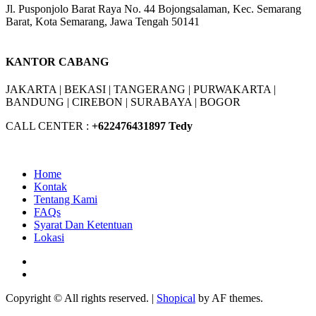
Jl. Pusponjolo Barat Raya No. 44 Bojongsalaman, Kec. Semarang
Barat, Kota Semarang, Jawa Tengah 50141
W/A :
+6281311298896
KANTOR CABANG
JAKARTA |
BEKASI |
TANGERANG |
PURWAKARTA |
BANDUNG |
CIREBON |
SURABAYA | BOGOR
CALL CENTER :
+62
2476431897 Tedy
Home
Kontak
Tentang Kami
FAQs
Syarat Dan Ketentuan
Lokasi
Facebook
Youtube
Copyright © All rights reserved.
|
Shopical
by AF themes.