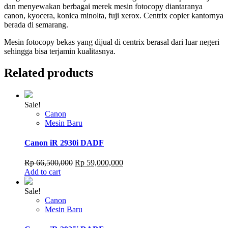
dan menyewakan berbagai merek mesin fotocopy diantaranya
canon, kyocera, konica minolta, fuji xerox. Centrix copier kantornya
berada di semarang.
Mesin fotocopy bekas yang dijual di centrix berasal dari luar negeri
sehingga bisa terjamin kualitasnya.
Related products
Sale!
Canon
Mesin Baru
Canon iR 2930i DADF
Original
Current
Rp
66,500,000
Rp
59,000,000
price
price
Add to cart
was:
is:
Rp 66,500,000.
Rp 59,000,000.
Sale!
Canon
Mesin Baru