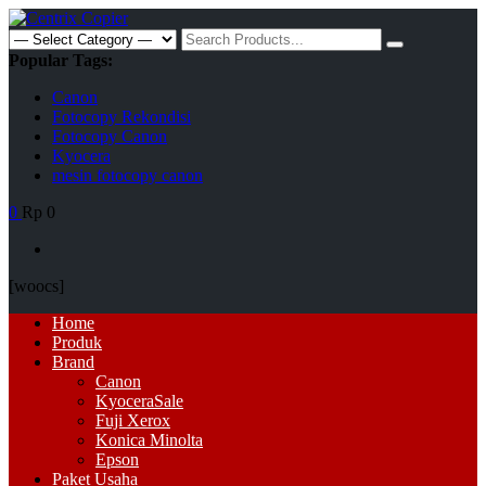
Skip
to
Search
content
for:
Popular Tags:
Canon
Fotocopy Rekondisi
Fotocopy Canon
Kyocera
mesin fotocopy canon
0
Rp 0
[woocs]
Primary
Home
Menu
Produk
Brand
Canon
Kyocera
Sale
Fuji Xerox
Konica Minolta
Epson
Paket Usaha