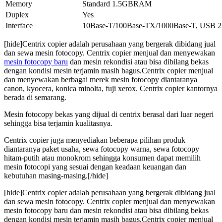
Memory
Standard 1.5GBRAM
Duplex
Yes
Interface
10Base-T/100Base-TX/1000Base-T, USB 2
[hide]Centrix copier adalah perusahaan yang bergerak dibidang jual
dan sewa mesin fotocopy. Centrix copier menjual dan menyewakan
mesin fotocopy baru
dan mesin rekondisi atau bisa dibilang bekas
dengan kondisi mesin terjamin masih bagus.Centrix copier menjual
dan menyewakan berbagai merek mesin fotocopy diantaranya
canon, kyocera, konica minolta, fuji xerox. Centrix copier kantornya
berada di semarang.
Mesin fotocopy bekas yang dijual di centrix berasal dari luar negeri
sehingga bisa terjamin kualitasnya.
Centrix copier juga menyediakan beberapa pilihan produk
diantaranya paket usaha, sewa fotocopy warna, sewa fotocopy
hitam-putih atau monokrom sehingga konsumen dapat memilih
mesin fotocopi yang sesuai dengan keadaan keuangan dan
kebutuhan masing-masing.[/hide]
[hide]Centrix copier adalah perusahaan yang bergerak dibidang jual
dan sewa mesin fotocopy. Centrix copier menjual dan menyewakan
mesin fotocopy baru dan mesin rekondisi atau bisa dibilang bekas
dengan kondisi mesin terjamin masih bagus.Centrix copier menjual