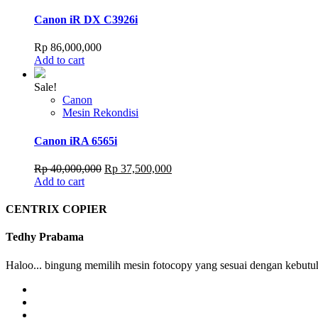
Canon iR DX C3926i
Rp
86,000,000
Add to cart
Sale!
Canon
Mesin Rekondisi
Canon iRA 6565i
Original
Current
Rp
40,000,000
Rp
37,500,000
price
price
Add to cart
was:
is:
Rp 40,000,000.
Rp 37,500,000.
CENTRIX COPIER
Tedhy Prabama
Haloo... bingung memilih mesin fotocopy yang sesuai dengan kebutuh