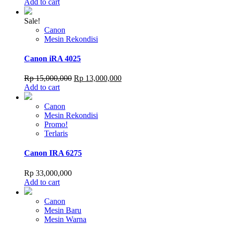
price
price
Add to cart
was:
is:
Rp 34,800,000.
Rp 33,500,000.
Sale!
Canon
Mesin Rekondisi
Canon iRA 4025
Original
Current
Rp
15,000,000
Rp
13,000,000
price
price
Add to cart
was:
is:
Rp 15,000,000.
Rp 13,000,000.
Canon
Mesin Rekondisi
Promo!
Terlaris
Canon IRA 6275
Rp
33,000,000
Add to cart
Canon
Mesin Baru
Mesin Warna