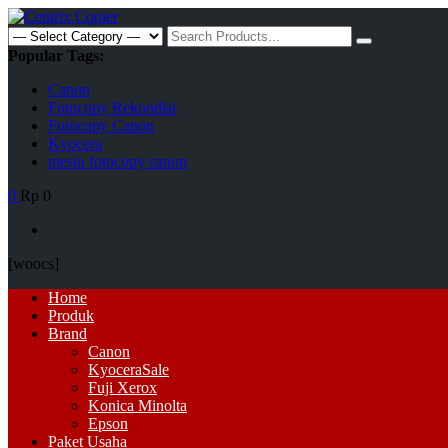
Skip
to
Search
content
for:
Popular Tags:
Canon
Fotocopy Rekondisi
Fotocopy Canon
Kyocera
mesin fotocopy canon
0
Rp 0
[woocs]
Primary
Home
Menu
Produk
Brand
Canon
Kyocera
Sale
Fuji Xerox
Konica Minolta
Epson
Paket Usaha