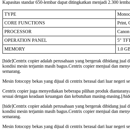
Kapasitas standar 650-lembar dapat ditingkatkan menjadi 2.300 lem
TYPE
Monoch
CORE FUNCTIONS
Print,
PROCESSOR
Canon 
OPERATION PANEL
5″ TF
MEMORY
1.0 G
[hide]Centrix copier adalah perusahaan yang bergerak dibidang jual
kondisi mesin terjamin masih bagus.Centrix copier menjual dan menye
semarang.
Mesin fotocopy bekas yang dijual di centrix berasal dari luar negeri s
Centrix copier juga menyediakan beberapa pilihan produk diantaran
sesuai dengan keadaan keuangan dan kebutuhan masing-masing.[/hid
[hide]Centrix copier adalah perusahaan yang bergerak dibidang jual
kondisi mesin terjamin masih bagus.Centrix copier menjual dan menye
semarang.
Mesin fotocopy bekas yang dijual di centrix berasal dari luar negeri s