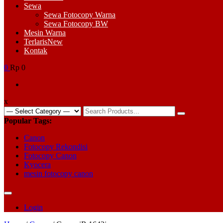
Sewa
Sewa Fotocopy Warna
Sewa Fotocopy BW
Mesin Warna
Terlaris
New
Kontak
0
Rp 0
x
Search
for:
Popular Tags:
Canon
Fotocopy Rekondisi
Fotocopy Canon
Kyocera
mesin fotocopy canon
Login