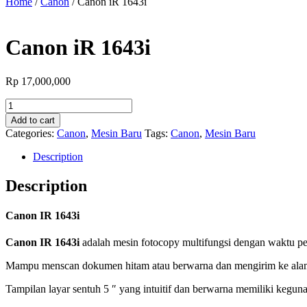
Home
/
Canon
/ Canon iR 1643i
Canon iR 1643i
Rp
17,000,000
Canon
iR
Add to cart
1643i
Categories:
Canon
,
Mesin Baru
Tags:
Canon
,
Mesin Baru
quantity
Description
Description
Canon IR 1643i
Canon IR 1643i
adalah mesin fotocopy multifungsi dengan waktu pe
Mampu menscan dokumen hitam atau berwarna dan mengirim ke alamat
Tampilan layar sentuh 5 ″ yang intuitif dan berwarna memiliki keguna