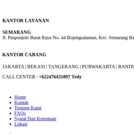
KANTOR LAYANAN
SEMARANG
Jl. Pusponjolo Barat Raya No. 44 Bojongsalaman, Kec. Semarang B
W/A :
+6281311298896
KANTOR CABANG
JAKARTA |
BEKASI |
TANGERANG |
PURWAKARTA |
BANDU
CALL CENTER :
+62
2476431897 Tedy
Home
Kontak
Tentang Kami
FAQs
Syarat Dan Ketentuan
Lokasi
Facebook