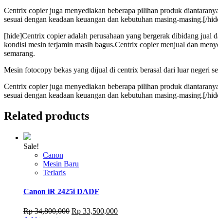
Centrix copier juga menyediakan beberapa pilihan produk diantaran
sesuai dengan keadaan keuangan dan kebutuhan masing-masing.[/hid
[hide]Centrix copier adalah perusahaan yang bergerak dibidang jual
kondisi mesin terjamin masih bagus.Centrix copier menjual dan menye
semarang.
Mesin fotocopy bekas yang dijual di centrix berasal dari luar negeri s
Centrix copier juga menyediakan beberapa pilihan produk diantaran
sesuai dengan keadaan keuangan dan kebutuhan masing-masing.[/hid
Related products
Sale!
Canon
Mesin Baru
Terlaris
Canon iR 2425i DADF
Original
Current
Rp
34,800,000
Rp
33,500,000