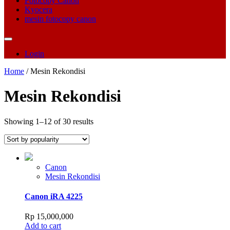
Fotocopy Canon
Kyocera
mesin fotocopy canon
Login
Home
/ Mesin Rekondisi
Mesin Rekondisi
Sorted
Showing 1–12 of 30 results
by
popularity
Canon
Mesin Rekondisi
Canon iRA 4225
Rp
15,000,000
Add to cart