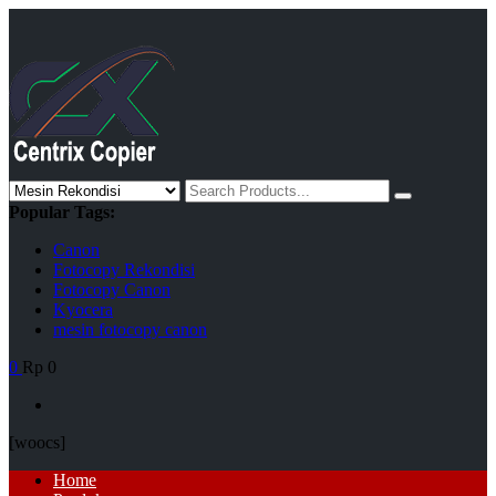
Skip
to
content
Search
for:
Popular Tags:
Canon
Fotocopy Rekondisi
Fotocopy Canon
Kyocera
mesin fotocopy canon
0
Rp 0
[woocs]
Primary
Home