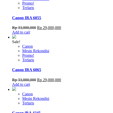
Promo!
Terlaris
Canon IRA 6055
Original
Current
Rp
33,000,000
Rp
29,000,000
price
price
Add to cart
was:
is:
Rp 33,000,000.
Rp 29,000,000.
Sale!
Canon
Mesin Rekondisi
Promo!
Terlaris
Canon IRA 6065
Original
Current
Rp
33,000,000
Rp
29,000,000
price
price
Add to cart
was:
is:
Rp 33,000,000.
Rp 29,000,000.
Canon
Mesin Rekondisi
Terlaris
Canon iRA 4245