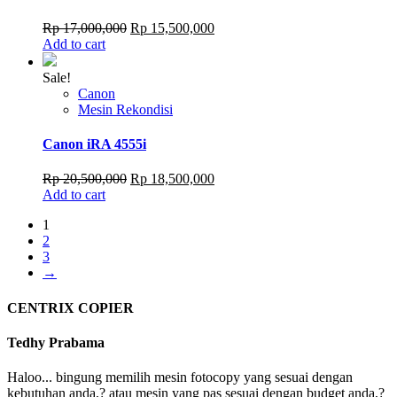
Original
Current
Rp
17,000,000
Rp
15,500,000
price
price
Add to cart
was:
is:
Rp 17,000,000.
Rp 15,500,000.
Sale!
Canon
Mesin Rekondisi
Canon iRA 4555i
Original
Current
Rp
20,500,000
Rp
18,500,000
price
price
Add to cart
was:
is:
1
Rp 20,500,000.
Rp 18,500,000.
2
3
→
CENTRIX COPIER
Tedhy Prabama
Haloo... bingung memilih mesin fotocopy yang sesuai dengan
kebutuhan anda,? atau mesin yang pas sesuai dengan budget anda,?