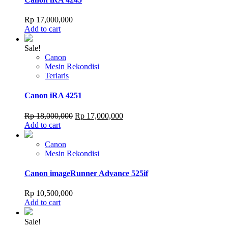
Rp
17,000,000
Add to cart
Sale!
Canon
Mesin Rekondisi
Terlaris
Canon iRA 4251
Original
Current
Rp
18,000,000
Rp
17,000,000
price
price
Add to cart
was:
is:
Rp 18,000,000.
Rp 17,000,000.
Canon
Mesin Rekondisi
Canon imageRunner Advance 525if
Rp
10,500,000
Add to cart
Sale!