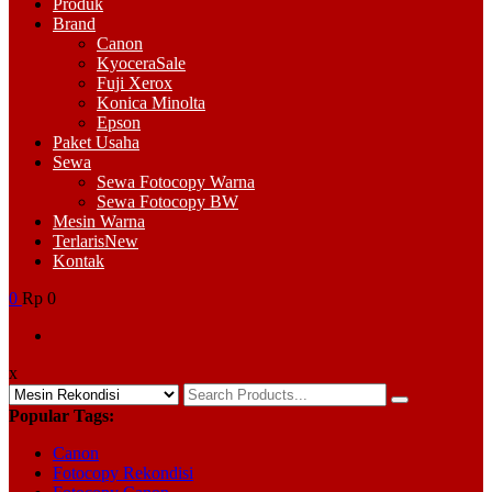
Menu
Produk
Brand
Canon
Kyocera
Sale
Fuji Xerox
Konica Minolta
Epson
Paket Usaha
Sewa
Sewa Fotocopy Warna
Sewa Fotocopy BW
Mesin Warna
Terlaris
New
Kontak
0
Rp 0
x
Search
for:
Popular Tags:
Canon
Fotocopy Rekondisi