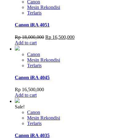
Canon
Mesin Rekondisi
Terlaris
Canon iRA 4051
Original
Current
Rp
18,000,000
Rp
16,500,000
price
price
Add to cart
was:
is:
Rp 18,000,000.
Rp 16,500,000.
Canon
Mesin Rekondisi
Terlaris
Canon iRA 4045
Rp
16,500,000
Add to cart
Sale!
Canon
Mesin Rekondisi
Terlaris
Canon iRA 4035