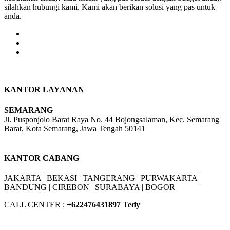
silahkan hubungi kami. Kami akan berikan solusi yang pas untuk
anda.
KANTOR LAYANAN
SEMARANG
Jl. Pusponjolo Barat Raya No. 44 Bojongsalaman, Kec. Semarang
Barat, Kota Semarang, Jawa Tengah 50141
W/A :
+6281311298896
KANTOR CABANG
JAKARTA |
BEKASI |
TANGERANG |
PURWAKARTA |
BANDUNG |
CIREBON |
SURABAYA | BOGOR
CALL CENTER :
+62
2476431897 Tedy