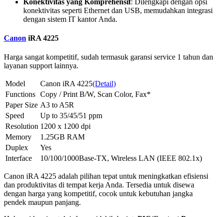
Konektivitas yang Komprehensif
: Dilengkapi dengan opsi
konektivitas seperti Ethernet dan USB, memudahkan integrasi
dengan sistem IT kantor Anda.
Canon
iRA 4225
Harga sangat kompetitif, sudah termasuk garansi service 1 tahun dan
layanan support lainnya.
Model
Canon iRA 4225
(Detail)
Functions
Copy / Print B/W, Scan Color, Fax*
Paper Size
A3 to A5R
Speed
Up to 35/45/51 ppm
Resolution
1200 x 1200 dpi
Memory
1.25GB RAM
Duplex
Yes
Interface
10/100/1000Base-TX, Wireless LAN (IEEE 802.1x)
Canon iRA 4225 adalah pilihan tepat untuk meningkatkan efisiensi
dan produktivitas di tempat kerja Anda. Tersedia untuk disewa
dengan harga yang kompetitif, cocok untuk kebutuhan jangka
pendek maupun panjang.