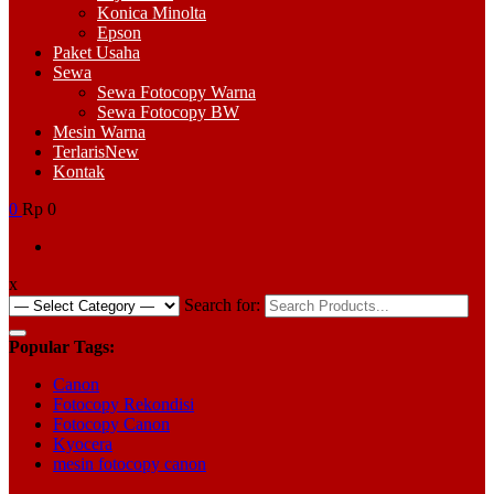
Konica Minolta
Epson
Paket Usaha
Sewa
Sewa Fotocopy Warna
Sewa Fotocopy BW
Mesin Warna
Terlaris
New
Kontak
0
Rp 0
x
Search for:
Popular Tags:
Canon
Fotocopy Rekondisi
Fotocopy Canon
Kyocera
mesin fotocopy canon