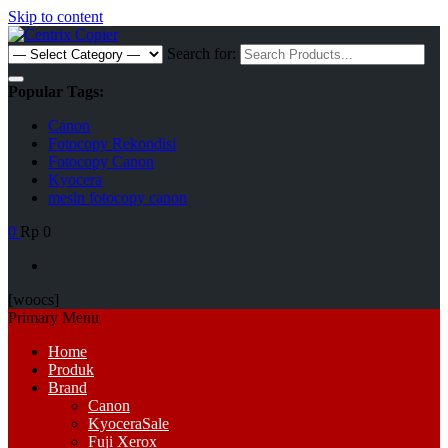
Skip to content
Search for:
Popular Tags:
Canon
Fotocopy Rekondisi
Fotocopy Canon
Kyocera
mesin fotocopy canon
0
Rp 0
[woocs]
Primary Menu
Home
Produk
Brand
Canon
Kyocera
Sale
Fuji Xerox