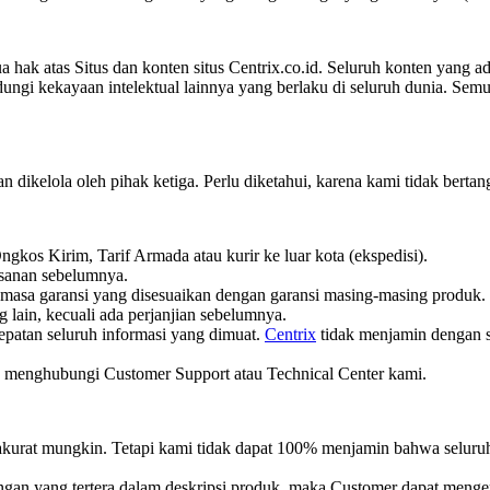
 hak atas Situs dan konten situs Centrix.co.id.
Seluruh konten yang ada
gi kekayaan intelektual lainnya yang berlaku di seluruh dunia.
Semua
 dan dikelola oleh pihak ketiga.
Perlu diketahui, karena kami tidak bertan
ngkos Kirim, Tarif Armada atau kurir ke luar kota (ekspedisi).
esanan sebelumnya.
n masa garansi yang disesuaikan dengan garansi masing-masing produk.
g lain, kecuali ada perjanjian sebelumnya.
epatan seluruh informasi yang dimuat.
Centrix
tidak menjamin dengan se
kan menghubungi Customer Support atau Technical Center kami.
kurat mungkin. Tetapi kami tidak dapat 100% menjamin bahwa seluruh d
dengan yang tertera dalam deskripsi produk, maka Customer dapat meng