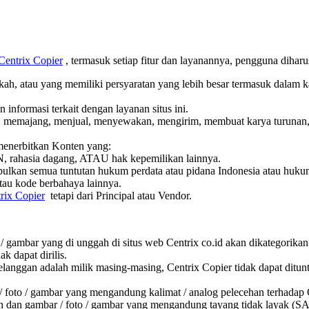
Centrix Copier
, termasuk setiap fitur dan layanannya, pengguna diharu
, atau yang memiliki persyaratan yang lebih besar termasuk dalam k
 informasi terkait dengan layanan situs ini.
, memajang, menjual, menyewakan, mengirim, membuat karya turunan,
enerbitkan Konten yang:
 rahasia dagang, ATAU hak kepemilikan lainnya.
ulkan semua tuntutan hukum perdata atau pidana Indonesia atau hukum
tau kode berbahaya lainnya.
rix Copier
tetapi dari Principal atau Vendor.
 / gambar yang di unggah di situs web Centrix co.id akan dikategorikan
k dapat dirilis.
nggan adalah milik masing-masing, Centrix Copier tidak dapat dituntut
foto / gambar yang mengandung kalimat / analog pelecehan terhadap Cen
n dan gambar / foto / gambar yang mengandung tayang tidak layak (S