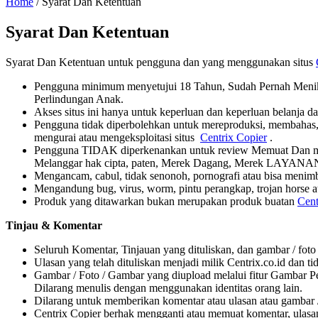
Home
/ Syarat Dan Ketentuan
Syarat Dan Ketentuan
Syarat Dan Ketentuan untuk pengguna dan yang menggunakan situs
Pengguna minimum menyetujui 18 Tahun, Sudah Pernah Menikah
Perlindungan Anak.
Akses situs ini hanya untuk keperluan dan keperluan belanja dan
Pengguna tidak diperbolehkan untuk mereproduksi, membahas
mengurai atau mengeksploitasi situs
Centrix Copier
.
Pengguna TIDAK diperkenankan untuk review Memuat Dan m
Melanggar hak cipta, paten, Merek Dagang, Merek LAYANAN,
Mengancam, cabul, tidak senonoh, pornografi atau bisa menimb
Mengandung bug, virus, worm, pintu perangkap, trojan horse a
Produk yang ditawarkan bukan merupakan produk buatan
Cent
Tinjau & Komentar
Seluruh Komentar, Tinjauan yang dituliskan, dan gambar / foto
Ulasan yang telah dituliskan menjadi milik Centrix.co.id dan tida
Gambar / Foto / Gambar yang diupload melalui fitur Gambar Pela
Dilarang menulis dengan menggunakan identitas orang lain.
Dilarang untuk memberikan komentar atau ulasan atau gambar / 
Centrix Copier berhak mengganti atau memuat komentar, ulasa