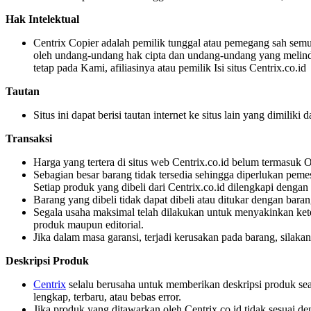
Hak Intelektual
Centrix Copier adalah pemilik tunggal atau pemegang sah semua
oleh undang-undang hak cipta dan undang-undang yang melindun
tetap pada Kami, afiliasinya atau pemilik Isi situs Centrix.co.id
Tautan
Situs ini dapat berisi tautan internet ke situs lain yang dimiliki
Transaksi
Harga yang tertera di situs web Centrix.co.id belum termasuk O
Sebagian besar barang tidak tersedia sehingga diperlukan pem
Setiap produk yang dibeli dari Centrix.co.id dilengkapi denga
Barang yang dibeli tidak dapat dibeli atau ditukar dengan baran
Segala usaha maksimal telah dilakukan untuk menyakinkan ket
produk maupun editorial.
Jika dalam masa garansi, terjadi kerusakan pada barang, sila
Deskripsi Produk
Centrix
selalu berusaha untuk memberikan deskripsi produk sea
lengkap, terbaru, atau bebas error.
Jika produk yang ditawarkan oleh Centrix.co.id tidak sesuai 