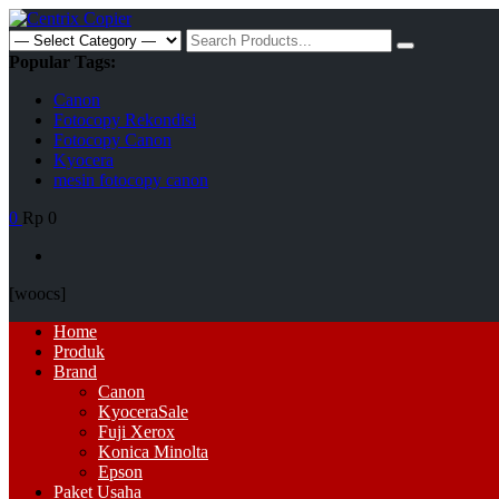
Skip
to
Search
content
for:
Popular Tags:
Canon
Fotocopy Rekondisi
Fotocopy Canon
Kyocera
mesin fotocopy canon
0
Rp 0
[woocs]
Primary
Home
Menu
Produk
Brand
Canon
Kyocera
Sale
Fuji Xerox
Konica Minolta
Epson
Paket Usaha