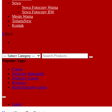
Sewa
Sewa Fotocopy Warna
Sewa Fotocopy BW
Mesin Warna
Terlaris
New
Kontak
0
Rp 0
x
Search
for:
Popular Tags:
Canon
Fotocopy Rekondisi
Fotocopy Canon
Kyocera
mesin fotocopy canon
Login