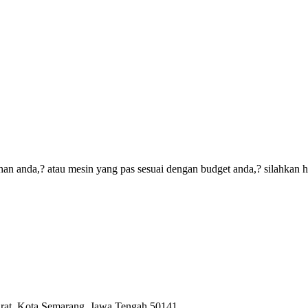
an anda,? atau mesin yang pas sesuai dengan budget anda,? silahkan 
arat, Kota Semarang, Jawa Tengah 50141