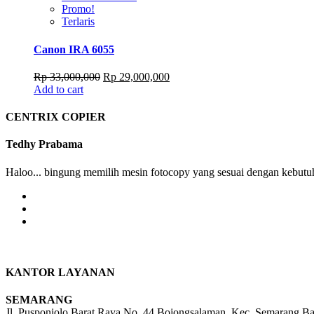
Promo!
Terlaris
Canon IRA 6055
Original
Current
Rp
33,000,000
Rp
29,000,000
price
price
Add to cart
was:
is:
Rp 33,000,000.
Rp 29,000,000.
CENTRIX COPIER
Tedhy Prabama
Haloo... bingung memilih mesin fotocopy yang sesuai dengan kebutuh
KANTOR LAYANAN
SEMARANG
Jl. Pusponjolo Barat Raya No. 44 Bojongsalaman, Kec. Semarang B