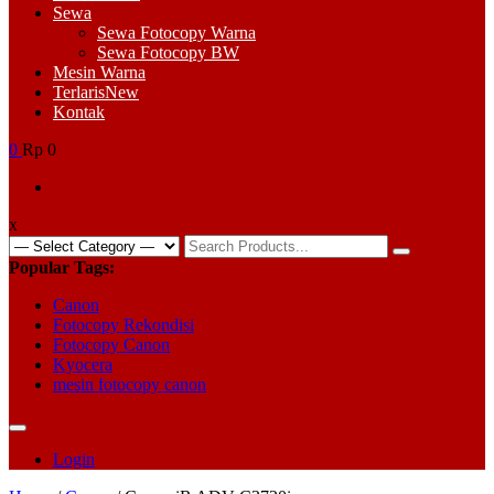
Sewa
Sewa Fotocopy Warna
Sewa Fotocopy BW
Mesin Warna
Terlaris
New
Kontak
0
Rp 0
x
Search
for:
Popular Tags:
Canon
Fotocopy Rekondisi
Fotocopy Canon
Kyocera
mesin fotocopy canon
Login