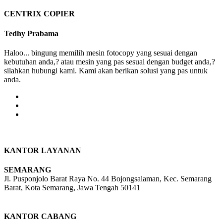
was:
is:
Rp 40,000,000.
Rp 37,500,000.
CENTRIX COPIER
Tedhy Prabama
Haloo... bingung memilih mesin fotocopy yang sesuai dengan
kebutuhan anda,? atau mesin yang pas sesuai dengan budget anda,?
silahkan hubungi kami. Kami akan berikan solusi yang pas untuk
anda.
KANTOR LAYANAN
SEMARANG
Jl. Pusponjolo Barat Raya No. 44 Bojongsalaman, Kec. Semarang
Barat, Kota Semarang, Jawa Tengah 50141
W/A :
+6281311298896
KANTOR CABANG