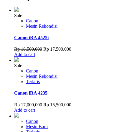
Sale!
Canon
Mesin Rekondisi
Canon iRA 4525i
Original
Current
Rp
18,500,000
Rp
17,500,000
price
price
Add to cart
was:
is:
Rp 18,500,000.
Rp 17,500,000.
Sale!
Canon
Mesin Rekondisi
Terlaris
Canon iRA 4235
Original
Current
Rp
17,000,000
Rp
15,500,000
price
price
Add to cart
was:
is:
Rp 17,000,000.
Rp 15,500,000.
Canon
Mesin Baru
Terlaris