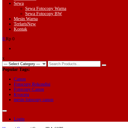
Sewa
Sewa Fotocopy Warna
Sewa Fotocopy BW
Mesin Warna
Terlaris
New
Kontak
0
Rp 0
x
Search
for:
Popular Tags:
Canon
Fotocopy Rekondisi
Fotocopy Canon
Kyocera
mesin fotocopy canon
Login