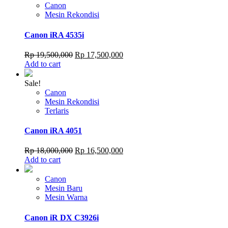
Canon
Mesin Rekondisi
Canon iRA 4535i
Original
Current
Rp
19,500,000
Rp
17,500,000
price
price
Add to cart
was:
is:
Rp 19,500,000.
Rp 17,500,000.
Sale!
Canon
Mesin Rekondisi
Terlaris
Canon iRA 4051
Original
Current
Rp
18,000,000
Rp
16,500,000
price
price
Add to cart
was:
is:
Rp 18,000,000.
Rp 16,500,000.
Canon
Mesin Baru
Mesin Warna
Canon iR DX C3926i