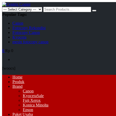
Skip
to
Search
content
for:
Popular Tags:
Canon
Fotocopy Rekondisi
Fotocopy Canon
Kyocera
mesin fotocopy canon
0
Rp 0
[woocs]
Primary
Home
Menu
Produk
Brand
Canon
Kyocera
Sale
Fuji Xerox
Konica Minolta
Epson
Paket Usaha