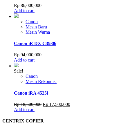
Rp
86,000,000
Add to cart
Canon
Mesin Baru
Mesin Warna
Canon iR DX C3930i
Rp
94,000,000
Add to cart
Sale!
Canon
Mesin Rekondisi
Canon iRA 4525i
Original
Current
Rp
18,500,000
Rp
17,500,000
price
price
Add to cart
was:
is:
Rp 18,500,000.
Rp 17,500,000.
CENTRIX COPIER