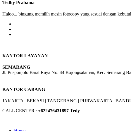
Tedhy Prabama
Haloo... bingung memilih mesin fotocopy yang sesuai dengan kebutuh
KANTOR LAYANAN
SEMARANG
Jl. Pusponjolo Barat Raya No. 44 Bojongsalaman, Kec. Semarang B
W/A :
+6281311298896
KANTOR CABANG
JAKARTA |
BEKASI |
TANGERANG |
PURWAKARTA |
BANDU
CALL CENTER :
+62
2476431897 Tedy
Home