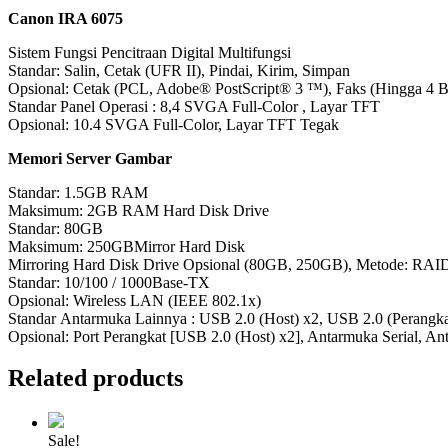
Canon IRA 6075
Sistem Fungsi Pencitraan Digital Multifungsi
Standar: Salin, Cetak (UFR II), Pindai, Kirim, Simpan
Opsional: Cetak (PCL, Adobe® PostScript® 3 ™), Faks (Hingga 4 B
Standar Panel Operasi : 8,4 SVGA Full-Color , Layar TFT
Opsional: 10.4 SVGA Full-Color, Layar TFT Tegak
Memori Server Gambar
Standar: 1.5GB RAM
Maksimum: 2GB RAM Hard Disk Drive
Standar: 80GB
Maksimum: 250GBMirror Hard Disk
Mirroring Hard Disk Drive Opsional (80GB, 250GB), Metode: RAID
Standar: 10/100 / 1000Base-TX
Opsional: Wireless LAN (IEEE 802.1x)
Standar Antarmuka Lainnya : USB 2.0 (Host) x2, USB 2.0 (Perangka
Opsional: Port Perangkat [USB 2.0 (Host) x2], Antarmuka Serial, An
Related products
Sale!