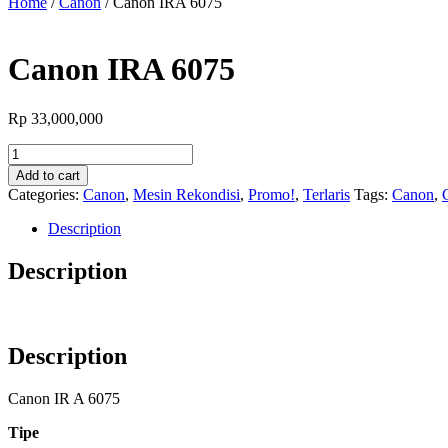
Home
/
Canon
/ Canon IRA 6075
Canon IRA 6075
Rp
33,000,000
Canon
IRA
Add to cart
6075
Categories:
Canon
,
Mesin Rekondisi
,
Promo!
,
Terlaris
Tags:
Canon
,
quantity
Description
Description
Canon IRA 6075/6065/6055
Description
Canon IR A 6075
Tipe