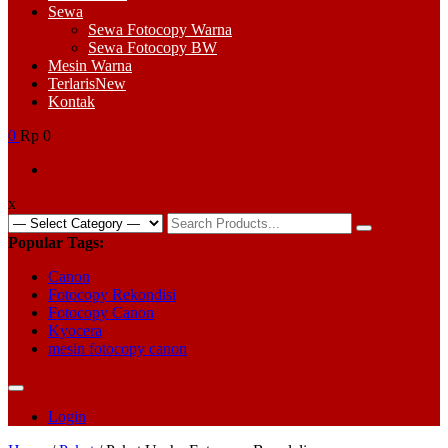
Sewa
Sewa Fotocopy Warna
Sewa Fotocopy BW
Mesin Warna
Terlaris
New
Kontak
0
Rp 0
x
Search
for:
Popular Tags:
Canon
Fotocopy Rekondisi
Fotocopy Canon
Kyocera
mesin fotocopy canon
Login