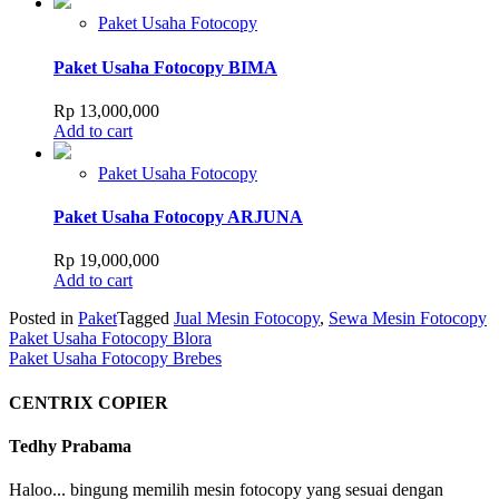
Paket Usaha Fotocopy
Paket Usaha Fotocopy BIMA
Rp
13,000,000
Add to cart
Paket Usaha Fotocopy
Paket Usaha Fotocopy ARJUNA
Rp
19,000,000
Add to cart
Posted in
Paket
Tagged
Jual Mesin Fotocopy
,
Sewa Mesin Fotocopy
Post
Paket Usaha Fotocopy Blora
Paket Usaha Fotocopy Brebes
navigation
CENTRIX COPIER
Tedhy Prabama
Haloo... bingung memilih mesin fotocopy yang sesuai dengan