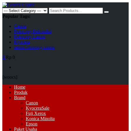
Skip
to
Search
content
for:
Popular Tags:
Canon
Fotocopy Rekondisi
Fotocopy Canon
Kyocera
mesin fotocopy canon
0
Rp 0
[woocs]
Primary
Home
Menu
Produk
Brand
Canon
Kyocera
Sale
Fuji Xerox
Konica Minolta
Epson
Paket Usaha