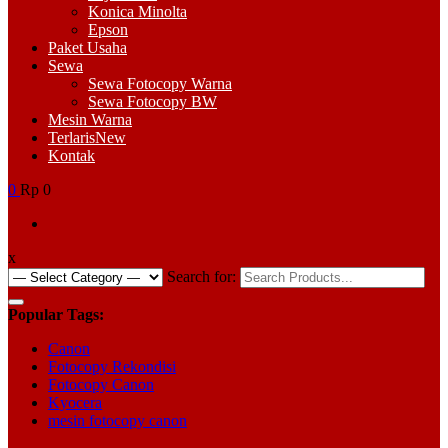
Konica Minolta
Epson
Paket Usaha
Sewa
Sewa Fotocopy Warna
Sewa Fotocopy BW
Mesin Warna
Terlaris
New
Kontak
0
Rp 0
x
Search for:
Popular Tags:
Canon
Fotocopy Rekondisi
Fotocopy Canon
Kyocera
mesin fotocopy canon