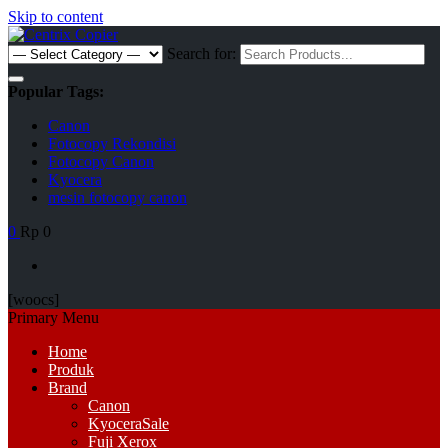
Skip to content
Search for:
Popular Tags:
Canon
Fotocopy Rekondisi
Fotocopy Canon
Kyocera
mesin fotocopy canon
0
Rp 0
[woocs]
Primary Menu
Home
Produk
Brand
Canon
Kyocera
Sale
Fuji Xerox