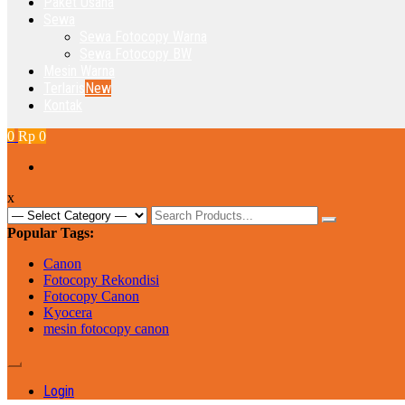
Paket Usaha
Sewa
Sewa Fotocopy Warna
Sewa Fotocopy BW
Mesin Warna
Terlaris
New
Kontak
0
Rp 0
x
Search
for:
Popular Tags:
Canon
Fotocopy Rekondisi
Fotocopy Canon
Kyocera
mesin fotocopy canon
Login