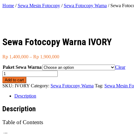
Home
/
Sewa Mesin Fotocopy
/
Sewa Fotocopy Warna
/ Sewa Foto
Sewa Fotocopy Warna IVORY
Price
Rp
1,400,000
–
Rp
1,900,000
range:
Paket Sewa Warna
Rp 1,400,000
Clear
through
Sewa
Rp 1,900,000
Fotocopy
Add to cart
Warna
SKU:
IVORY
Category:
Sewa Fotocopy Warna
Tag:
Sewa Mesin Fo
IVORY
quantity
Description
Description
Table of Contents