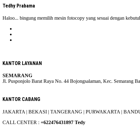
variants.
product
Tedhy Prabama
The
page
options
Haloo... bingung memilih mesin fotocopy yang sesuai dengan kebutuh
may
be
chosen
on
the
product
page
KANTOR LAYANAN
SEMARANG
Jl. Pusponjolo Barat Raya No. 44 Bojongsalaman, Kec. Semarang B
W/A :
+6281311298896
KANTOR CABANG
JAKARTA |
BEKASI |
TANGERANG |
PURWAKARTA |
BANDU
CALL CENTER :
+62
2476431897 Tedy