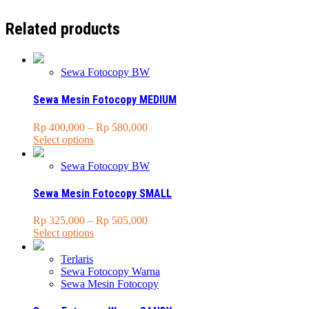
Related products
Sewa Fotocopy BW
Sewa Mesin Fotocopy MEDIUM
Price
Rp
400,000
–
Rp
580,000
This
range:
Select options
product
Rp 400,000
has
through
Sewa Fotocopy BW
multiple
Rp 580,000
variants.
Sewa Mesin Fotocopy SMALL
The
options
Price
Rp
325,000
–
Rp
505,000
may
This
range:
Select options
be
product
Rp 325,000
chosen
has
through
Terlaris
on
multiple
Rp 505,000
Sewa Fotocopy Warna
the
variants.
Sewa Mesin Fotocopy
product
The
page
options