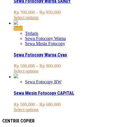
Sewa Fotocopy Warna SANDY
may
be
Price
Rp
700,000
–
Rp
950,000
chosen
This
range:
Select options
on
product
Rp 700,000
the
has
through
Sale!
product
multiple
Rp 950,000
Terlaris
page
variants.
Sewa Fotocopy Warna
The
Sewa Mesin Fotocopy
options
may
Sewa Fotocopy Warna Cyan
be
chosen
Price
Rp
500,000
–
Rp
900,000
on
This
range:
Select options
the
product
Rp 500,000
product
has
through
Sewa Fotocopy BW
page
multiple
Rp 900,000
variants.
Sewa Mesin Fotocopy CAPITAL
The
options
Price
Rp
500,000
–
Rp
680,000
may
This
range:
Select options
be
product
Rp 500,000
chosen
has
through
CENTRIX COPIER
on
multiple
Rp 680,000
the