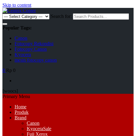
Skip to content
Search for:
Popular Tags:
Canon
Fotocopy Rekondisi
Fotocopy Canon
Kyocera
mesin fotocopy canon
0
Rp 0
[woocs]
Primary Menu
Home
Produk
Brand
Canon
Kyocera
Sale
Fuji Xerox