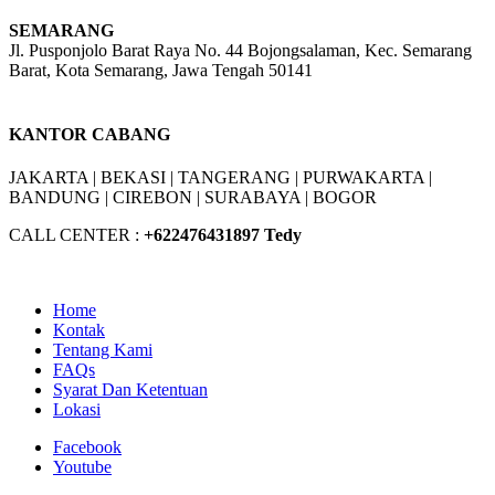
SEMARANG
Jl. Pusponjolo Barat Raya No. 44 Bojongsalaman, Kec. Semarang
Barat, Kota Semarang, Jawa Tengah 50141
W/A :
+6281311298896
KANTOR CABANG
JAKARTA |
BEKASI |
TANGERANG |
PURWAKARTA |
BANDUNG |
CIREBON |
SURABAYA | BOGOR
CALL CENTER :
+62
2476431897 Tedy
Home
Kontak
Tentang Kami
FAQs
Syarat Dan Ketentuan
Lokasi
Facebook
Youtube