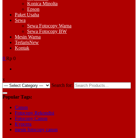
Konica Minolta
Epson
Paket Usaha
Sewa
Sewa Fotocopy Warna
Sewa Fotocopy BW
Mesin Warna
Terlaris
New
Kontak
0
Rp 0
x
Search for:
Popular Tags:
Canon
Fotocopy Rekondisi
Fotocopy Canon
Kyocera
mesin fotocopy canon