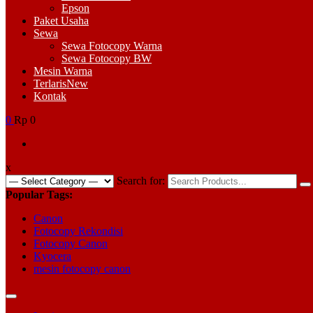
Epson
Paket Usaha
Sewa
Sewa Fotocopy Warna
Sewa Fotocopy BW
Mesin Warna
Terlaris
New
Kontak
0
Rp 0
x
Search for:
Popular Tags:
Canon
Fotocopy Rekondisi
Fotocopy Canon
Kyocera
mesin fotocopy canon