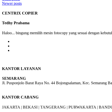
Newer posts
CENTRIX COPIER
Tedhy Prabama
Haloo... bingung memilih mesin fotocopy yang sesuai dengan kebutuh
KANTOR LAYANAN
SEMARANG
Jl. Pusponjolo Barat Raya No. 44 Bojongsalaman, Kec. Semarang B
W/A :
+6281311298896
KANTOR CABANG
JAKARTA |
BEKASI |
TANGERANG |
PURWAKARTA |
BANDU