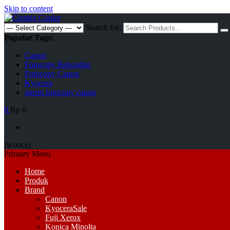
Skip to content
Search for:
Popular Tags:
Canon
Fotocopy Rekondisi
Fotocopy Canon
Kyocera
mesin fotocopy canon
0
Rp 0
[woocs]
Primary Menu
Home
Produk
Brand
Canon
Kyocera
Sale
Fuji Xerox
Konica Minolta