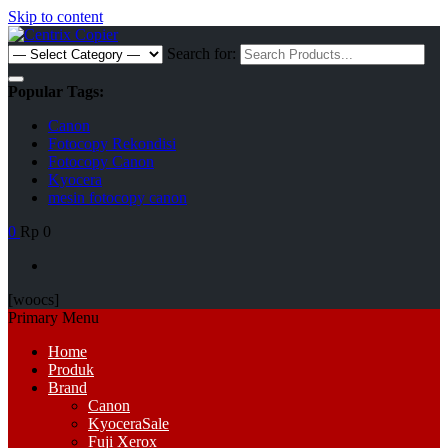
Skip to content
Search for:
Popular Tags:
Canon
Fotocopy Rekondisi
Fotocopy Canon
Kyocera
mesin fotocopy canon
0
Rp 0
[woocs]
Primary Menu
Home
Produk
Brand
Canon
Kyocera
Sale
Fuji Xerox