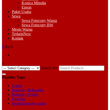
Konica Minolta
Epson
Paket Usaha
Sewa
Sewa Fotocopy Warna
Sewa Fotocopy BW
Mesin Warna
Terlaris
New
Kontak
0
Rp 0
x
Search for:
Popular Tags:
Canon
Fotocopy Rekondisi
Fotocopy Canon
Kyocera
mesin fotocopy canon