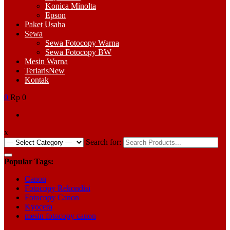
Konica Minolta
Epson
Paket Usaha
Sewa
Sewa Fotocopy Warna
Sewa Fotocopy BW
Mesin Warna
Terlaris
New
Kontak
0
Rp 0
x
Search for:
Popular Tags:
Canon
Fotocopy Rekondisi
Fotocopy Canon
Kyocera
mesin fotocopy canon