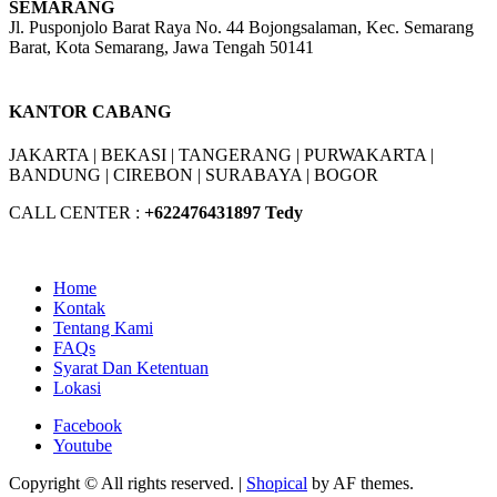
SEMARANG
Jl. Pusponjolo Barat Raya No. 44 Bojongsalaman, Kec. Semarang
Barat, Kota Semarang, Jawa Tengah 50141
W/A :
+6281311298896
KANTOR CABANG
JAKARTA |
BEKASI |
TANGERANG |
PURWAKARTA |
BANDUNG |
CIREBON |
SURABAYA | BOGOR
CALL CENTER :
+62
2476431897 Tedy
Home
Kontak
Tentang Kami
FAQs
Syarat Dan Ketentuan
Lokasi
Facebook
Youtube
Copyright © All rights reserved.
|
Shopical
by AF themes.