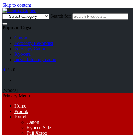
Skip to content
Search for:
Popular Tags:
Canon
Fotocopy Rekondisi
Fotocopy Canon
Kyocera
mesin fotocopy canon
0
Rp 0
[woocs]
Primary Menu
Home
Produk
Brand
Canon
Kyocera
Sale
Fuji Xerox