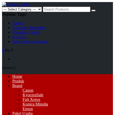
Skip
to
Search
content
for:
Popular Tags:
Canon
Fotocopy Rekondisi
Fotocopy Canon
Kyocera
mesin fotocopy canon
0
Rp 0
[woocs]
Primary
Home
Menu
Produk
Brand
Canon
Kyocera
Sale
Fuji Xerox
Konica Minolta
Epson
Paket Usaha