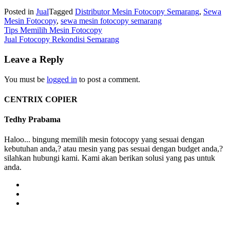
Posted in
Jual
Tagged
Distributor Mesin Fotocopy Semarang
,
Sewa
Mesin Fotocopy
,
sewa mesin fotocopy semarang
Post
Tips Memilih Mesin Fotocopy
Jual Fotocopy Rekondisi Semarang
navigation
Leave a Reply
You must be
logged in
to post a comment.
CENTRIX COPIER
Tedhy Prabama
Haloo... bingung memilih mesin fotocopy yang sesuai dengan
kebutuhan anda,? atau mesin yang pas sesuai dengan budget anda,?
silahkan hubungi kami. Kami akan berikan solusi yang pas untuk
anda.