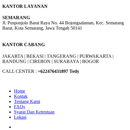
KANTOR LAYANAN
SEMARANG
Jl. Pusponjolo Barat Raya No. 44 Bojongsalaman, Kec. Semarang
Barat, Kota Semarang, Jawa Tengah 50141
W/A :
+6281311298896
KANTOR CABANG
JAKARTA |
BEKASI |
TANGERANG |
PURWAKARTA |
BANDUNG |
CIREBON |
SURABAYA | BOGOR
CALL CENTER :
+62
2476431897 Tedy
Home
Kontak
Tentang Kami
FAQs
Syarat Dan Ketentuan
Lokasi
Facebook