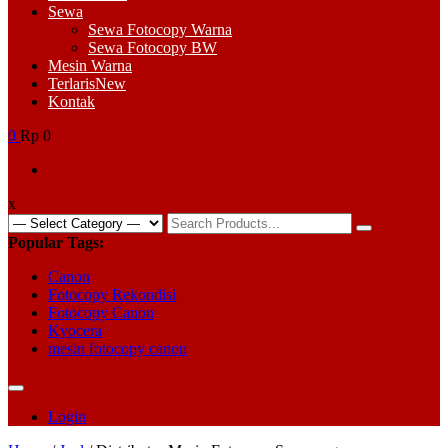
Sewa
Sewa Fotocopy Warna
Sewa Fotocopy BW
Mesin Warna
Terlaris
New
Kontak
0
Rp 0
x
Search
for:
Popular Tags:
Canon
Fotocopy Rekondisi
Fotocopy Canon
Kyocera
mesin fotocopy canon
Login