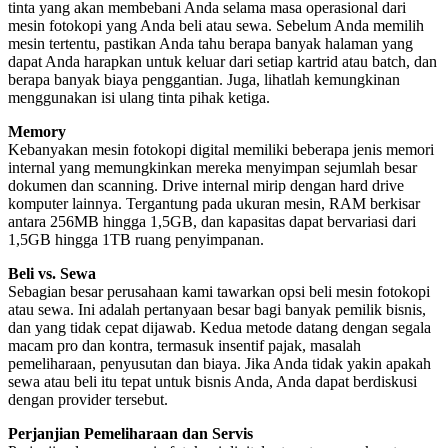
tinta yang akan membebani Anda selama masa operasional dari
mesin fotokopi yang Anda beli atau sewa. Sebelum Anda memilih
mesin tertentu, pastikan Anda tahu berapa banyak halaman yang
dapat Anda harapkan untuk keluar dari setiap kartrid atau batch, dan
berapa banyak biaya penggantian. Juga, lihatlah kemungkinan
menggunakan isi ulang tinta pihak ketiga.
Memory
Kebanyakan mesin fotokopi digital memiliki beberapa jenis memori
internal yang memungkinkan mereka menyimpan sejumlah besar
dokumen dan scanning. Drive internal mirip dengan hard drive
komputer lainnya. Tergantung pada ukuran mesin, RAM berkisar
antara 256MB hingga 1,5GB, dan kapasitas dapat bervariasi dari
1,5GB hingga 1TB ruang penyimpanan.
Beli vs. Sewa
Sebagian besar perusahaan kami tawarkan opsi beli mesin fotokopi
atau sewa. Ini adalah pertanyaan besar bagi banyak pemilik bisnis,
dan yang tidak cepat dijawab. Kedua metode datang dengan segala
macam pro dan kontra, termasuk insentif pajak, masalah
pemeliharaan, penyusutan dan biaya. Jika Anda tidak yakin apakah
sewa atau beli itu tepat untuk bisnis Anda, Anda dapat berdiskusi
dengan provider tersebut.
Perjanjian Pemeliharaan dan Servis