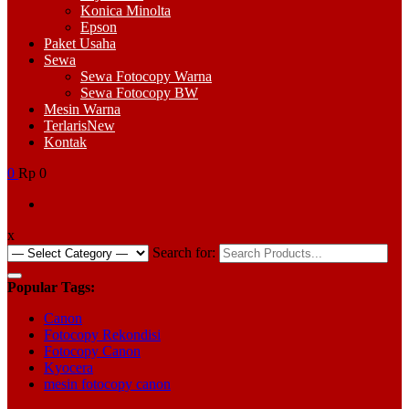
Konica Minolta
Epson
Paket Usaha
Sewa
Sewa Fotocopy Warna
Sewa Fotocopy BW
Mesin Warna
Terlaris
New
Kontak
0
Rp 0
x
Search for:
Popular Tags:
Canon
Fotocopy Rekondisi
Fotocopy Canon
Kyocera
mesin fotocopy canon