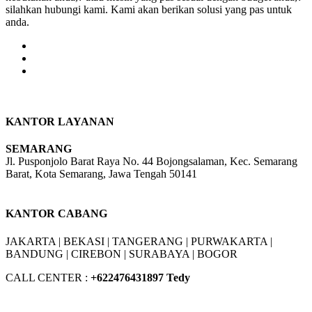
silahkan hubungi kami. Kami akan berikan solusi yang pas untuk
anda.
KANTOR LAYANAN
SEMARANG
Jl. Pusponjolo Barat Raya No. 44 Bojongsalaman, Kec. Semarang
Barat, Kota Semarang, Jawa Tengah 50141
W/A :
+6281311298896
KANTOR CABANG
JAKARTA |
BEKASI |
TANGERANG |
PURWAKARTA |
BANDUNG |
CIREBON |
SURABAYA | BOGOR
CALL CENTER :
+62
2476431897 Tedy