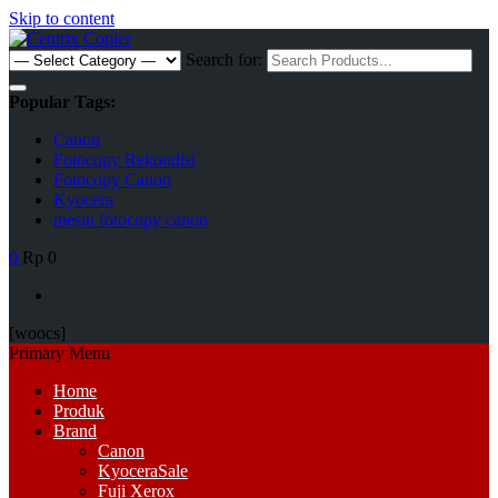
Skip to content
Search for:
Popular Tags:
Canon
Fotocopy Rekondisi
Fotocopy Canon
Kyocera
mesin fotocopy canon
0
Rp 0
[woocs]
Primary Menu
Home
Produk
Brand
Canon
Kyocera
Sale
Fuji Xerox