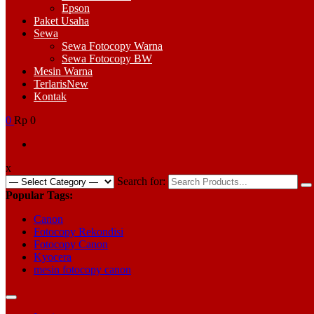
Epson
Paket Usaha
Sewa
Sewa Fotocopy Warna
Sewa Fotocopy BW
Mesin Warna
Terlaris
New
Kontak
0
Rp 0
x
Search for:
Popular Tags:
Canon
Fotocopy Rekondisi
Fotocopy Canon
Kyocera
mesin fotocopy canon