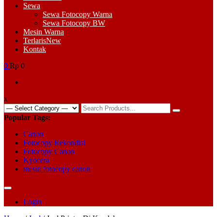
Sewa
Sewa Fotocopy Warna
Sewa Fotocopy BW
Mesin Warna
Terlaris
New
Kontak
0
Rp 0
x
Search
for:
Popular Tags:
Canon
Fotocopy Rekondisi
Fotocopy Canon
Kyocera
mesin fotocopy canon
Login