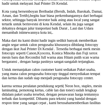
hadir untuk melayani Jual Printer Di Kendal.
Kota yang bersemboyan Beribadat (Bersih, Indah, Barokah, Damai,
Aman, dan Tertib),begitu luar biasa perkembangannya dari berbagai
sektor, sehingga banyak investor baik asing atau local yang sangat
tertarik untuk berinvestsi di kota Kendal, selain itu juga sangat
dekatnya dengan jalur tranportasi baik Darat , Laut dan Udara
menambah istimewannya kota ini,.
Maka dari itu kami disini hadir ingin sedikit banyak memberikan
angin segar untuk calon pengusaha khususnya dibidang fotocopy
dengan ikut Jual Printer Di Kendal . Tersedia berbagai merk mesin
fotocopy seperti Canon,Kyocera, Konica Minolta dan Fuji xerox
mesin baru dan Recondisi full warna atau Hitam putih scan warna
bergaransi , dengan harga pastinya sangat-sangalah terjangkau.
Untuk memanjakan calon customer kami sediakan Paket usaha,
yang mana calon pengusaha fotocopy tinggal menyediakan tempat
dan kertas dan sudah siap menjadi pengusaha fotocopy center.
karena semua peralatan pendukung seprti( Neon box, staples, mesin
laminating, pemotong kertas, cable lan dan toner) sudah lengkap
didalam paket usaha tersebut, dengan penawaran harga tentunnya
terbaik dan kompetitif. Dibantu para teknisi yang handal dengan
respon time yang sangat cepat , kami berusahamemberikan fasilitas