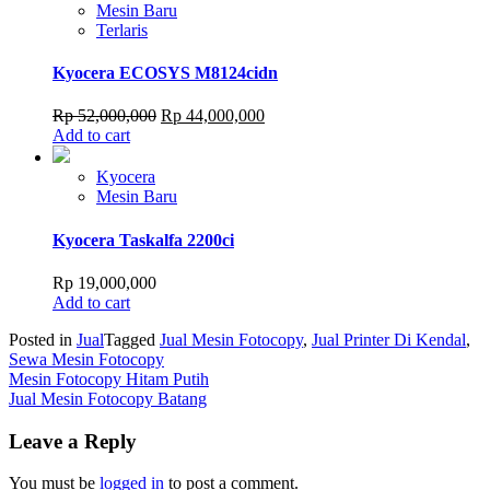
Mesin Baru
Terlaris
Kyocera ECOSYS M8124cidn
Original
Current
Rp
52,000,000
Rp
44,000,000
price
price
Add to cart
was:
is:
Rp 52,000,000.
Rp 44,000,000.
Kyocera
Mesin Baru
Kyocera Taskalfa 2200ci
Rp
19,000,000
Add to cart
Posted in
Jual
Tagged
Jual Mesin Fotocopy
,
Jual Printer Di Kendal
,
Sewa Mesin Fotocopy
Post
Mesin Fotocopy Hitam Putih
Jual Mesin Fotocopy Batang
navigation
Leave a Reply
You must be
logged in
to post a comment.