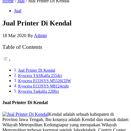
Home
/
Jual
/ Jual Printer Di Kendal
Jual
Jual Printer Di Kendal
18 Mar 2020
By
Admin
Table of Contents
Jual Printer Di Kendal
Kyocera TASKalfa 2554ci
Kyocera ECOSYS M5526CDW
Kyocera ECOSYS M8124cidn
Kyocera Taskalfa 2200ci
Jual Printer Di Kendal
Kendal adalah sebuah kabupaten di
Provinsi Jawa Tengah, Ibu kotanya adalah Kendal dan masuk dalam
Wilayah Metropolitan Kedungsapur yang merupakan Wilayah
Metropolitan terbesar keempat setelah Jabodetabek. Centrix Copier