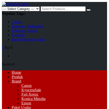
Skip
to
Search
content
for:
Popular Tags:
Canon
Fotocopy Rekondisi
Fotocopy Canon
Kyocera
mesin fotocopy canon
0
Rp 0
[woocs]
Primary
Home
Menu
Produk
Brand
Canon
Kyocera
Sale
Fuji Xerox
Konica Minolta
Epson
Paket Usaha