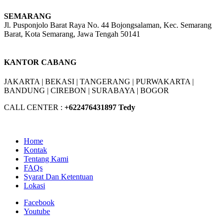
SEMARANG
Jl. Pusponjolo Barat Raya No. 44 Bojongsalaman, Kec. Semarang
Barat, Kota Semarang, Jawa Tengah 50141
W/A :
+6281311298896
KANTOR CABANG
JAKARTA |
BEKASI |
TANGERANG |
PURWAKARTA |
BANDUNG |
CIREBON |
SURABAYA | BOGOR
CALL CENTER :
+62
2476431897 Tedy
Home
Kontak
Tentang Kami
FAQs
Syarat Dan Ketentuan
Lokasi
Facebook
Youtube