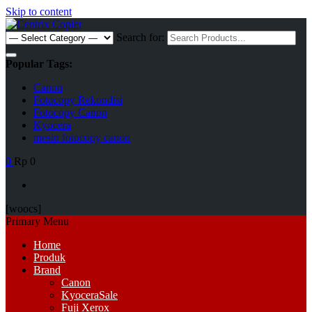
Skip to content
Search for:
Popular Tags:
Canon
Fotocopy Rekondisi
Fotocopy Canon
Kyocera
mesin fotocopy canon
0
Rp 0
[woocs]
Primary Menu
Home
Produk
Brand
Canon
Kyocera
Sale
Fuji Xerox