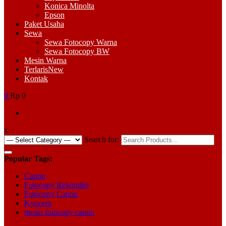
Konica Minolta
Epson
Paket Usaha
Sewa
Sewa Fotocopy Warna
Sewa Fotocopy BW
Mesin Warna
Terlaris
New
Kontak
0
Rp 0
x
Search for:
Popular Tags:
Canon
Fotocopy Rekondisi
Fotocopy Canon
Kyocera
mesin fotocopy canon