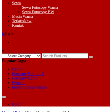
Sewa
Sewa Fotocopy Warna
Sewa Fotocopy BW
Mesin Warna
Terlaris
New
Kontak
0
Rp 0
x
Search
for:
Popular Tags:
Canon
Fotocopy Rekondisi
Fotocopy Canon
Kyocera
mesin fotocopy canon
Login