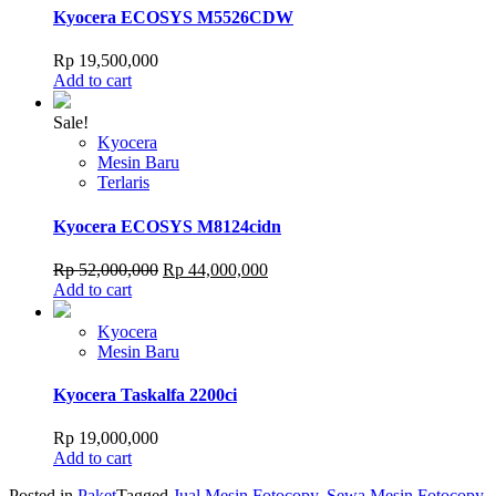
Kyocera ECOSYS M5526CDW
Rp
19,500,000
Add to cart
Sale!
Kyocera
Mesin Baru
Terlaris
Kyocera ECOSYS M8124cidn
Original
Current
Rp
52,000,000
Rp
44,000,000
price
price
Add to cart
was:
is:
Rp 52,000,000.
Rp 44,000,000.
Kyocera
Mesin Baru
Kyocera Taskalfa 2200ci
Rp
19,000,000
Add to cart
Posted in
Paket
Tagged
Jual Mesin Fotocopy
,
Sewa Mesin Fotocopy