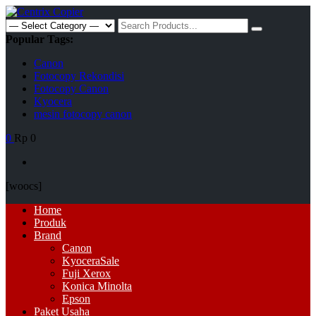
Skip
to
Search
content
for:
Popular Tags:
Canon
Fotocopy Rekondisi
Fotocopy Canon
Kyocera
mesin fotocopy canon
0
Rp 0
[woocs]
Primary
Home
Menu
Produk
Brand
Canon
Kyocera
Sale
Fuji Xerox
Konica Minolta
Epson
Paket Usaha