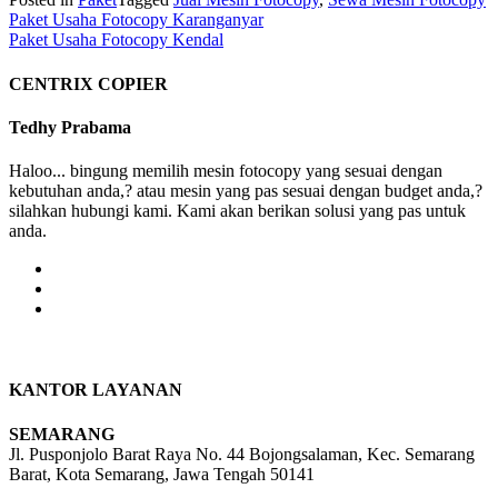
Post
Paket Usaha Fotocopy Karanganyar
Paket Usaha Fotocopy Kendal
navigation
CENTRIX COPIER
Tedhy Prabama
Haloo... bingung memilih mesin fotocopy yang sesuai dengan
kebutuhan anda,? atau mesin yang pas sesuai dengan budget anda,?
silahkan hubungi kami. Kami akan berikan solusi yang pas untuk
anda.
KANTOR LAYANAN
SEMARANG
Jl. Pusponjolo Barat Raya No. 44 Bojongsalaman, Kec. Semarang
Barat, Kota Semarang, Jawa Tengah 50141
W/A :
+6281311298896