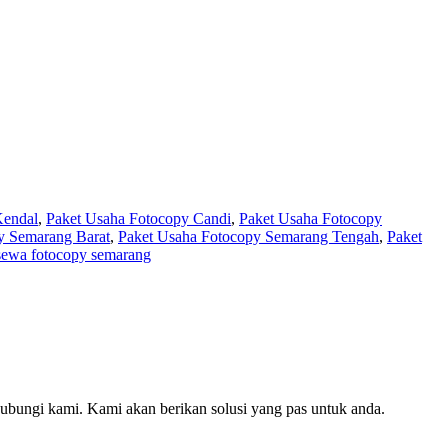
Kendal
,
Paket Usaha Fotocopy Candi
,
Paket Usaha Fotocopy
y Semarang Barat
,
Paket Usaha Fotocopy Semarang Tengah
,
Paket
sewa fotocopy semarang
hubungi kami. Kami akan berikan solusi yang pas untuk anda.