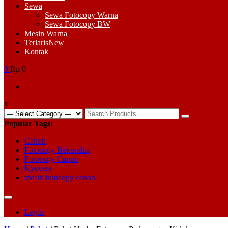
Sewa
Sewa Fotocopy Warna
Sewa Fotocopy BW
Mesin Warna
Terlaris
New
Kontak
0
Rp 0
x
Search
for:
Popular Tags:
Canon
Fotocopy Rekondisi
Fotocopy Canon
Kyocera
mesin fotocopy canon
Login