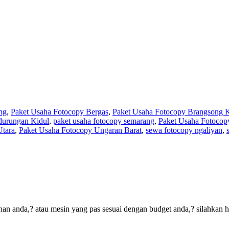
ng
,
Paket Usaha Fotocopy Bergas
,
Paket Usaha Fotocopy Brangsong 
durungan Kidul
,
paket usaha fotocopy semarang
,
Paket Usaha Fotocop
Utara
,
Paket Usaha Fotocopy Ungaran Barat
,
sewa fotocopy ngaliyan
,
an anda,? atau mesin yang pas sesuai dengan budget anda,? silahkan 