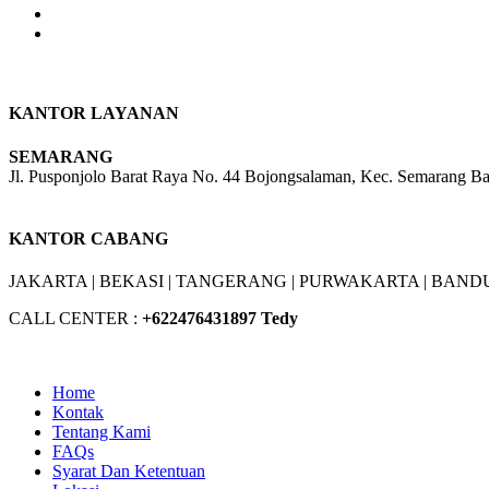
KANTOR LAYANAN
SEMARANG
Jl. Pusponjolo Barat Raya No. 44 Bojongsalaman, Kec. Semarang B
W/A :
+6281311298896
KANTOR CABANG
JAKARTA |
BEKASI |
TANGERANG |
PURWAKARTA |
BANDU
CALL CENTER :
+62
2476431897 Tedy
Home
Kontak
Tentang Kami
FAQs
Syarat Dan Ketentuan