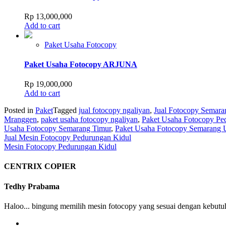
Rp
13,000,000
Add to cart
Paket Usaha Fotocopy
Paket Usaha Fotocopy ARJUNA
Rp
19,000,000
Add to cart
Posted in
Paket
Tagged
jual fotocopy ngaliyan
,
Jual Fotocopy Semara
Mranggen
,
paket usaha fotocopy ngaliyan
,
Paket Usaha Fotocopy Pe
Usaha Fotocopy Semarang Timur
,
Paket Usaha Fotocopy Semarang 
Post
Jual Mesin Fotocopy Pedurungan Kidul
Mesin Fotocopy Pedurungan Kidul
navigation
CENTRIX COPIER
Tedhy Prabama
Haloo... bingung memilih mesin fotocopy yang sesuai dengan kebutuh