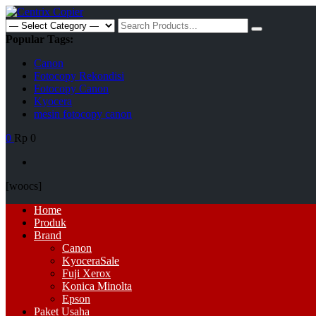
Skip
to
Search
content
for:
Popular Tags:
Canon
Fotocopy Rekondisi
Fotocopy Canon
Kyocera
mesin fotocopy canon
0
Rp 0
[woocs]
Primary
Home
Menu
Produk
Brand
Canon
Kyocera
Sale
Fuji Xerox
Konica Minolta
Epson
Paket Usaha