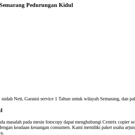
emarang Pedurungan Kidul
udah Nett, Garansi service 1 Tahun untuk wilayah Semarang, dan paket 
l
 ada masalah pada mesin fotocopy dapat menghubungi Centrix copier s
kan dengan keadaan keuangan consumen. Kami memiliki paket usaha arjun
ya.