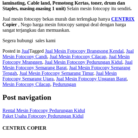
laminating, Cable land, Pemotong Kertas, toner, drum dan
Staples, masing-masing 1 unit)
Selain mesin fotocopy itu sendiri
.
Jual mesin fotocopy bekas murah dan terlengkap hanya
CENTRIX
Copier
, Nego harga mesin fotocopy sampai deal dengan harga
sangat terjangkau dan memuaskan.
Segera hubungi sales kami
Posted in
Jual
Tagged
Jual Mesin Fotocopy Brangsong Kendal
,
Jual
Mesin Fotocopy Candi
,
Jual Mesin Fotocopy Cilacap
,
Jual Mesin
Fotocopy Mranggen
,
Jual Mesin Fotocopy Pedurungan Kidul
,
Jual
Mesin Fotocopy Semarang Barat
,
Jual Mesin Fotocopy Semarang
Tengah
,
Jual Mesin Fotocopy Semarang Timur
,
Jual Mesin
Fotocopy Semarang Utara
,
Jual Mesin Fotocopy Ungaran Barat
,
Mesin Fotocopy Cilacap
,
Pedurungan
Post navigation
Rental Mesin Fotocopy Pedurungan Kidul
Paket Usaha Fotocopy Pedurungan Kidul
CENTRIX COPIER