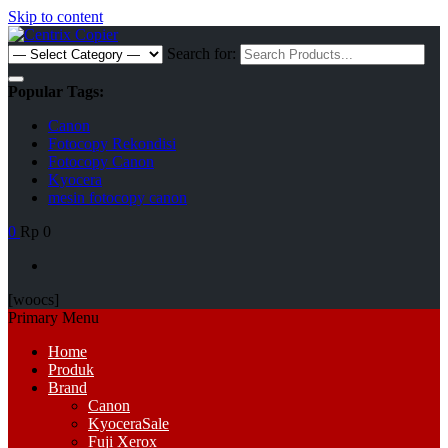
Skip to content
Search for:
Popular Tags:
Canon
Fotocopy Rekondisi
Fotocopy Canon
Kyocera
mesin fotocopy canon
0
Rp 0
[woocs]
Primary Menu
Home
Produk
Brand
Canon
Kyocera
Sale
Fuji Xerox