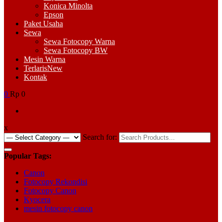
Konica Minolta
Epson
Paket Usaha
Sewa
Sewa Fotocopy Warna
Sewa Fotocopy BW
Mesin Warna
Terlaris
New
Kontak
0
Rp 0
x
Search for:
Popular Tags:
Canon
Fotocopy Rekondisi
Fotocopy Canon
Kyocera
mesin fotocopy canon