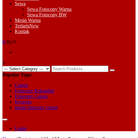
Sewa
Sewa Fotocopy Warna
Sewa Fotocopy BW
Mesin Warna
Terlaris
New
Kontak
0
Rp 0
x
Search
for:
Popular Tags:
Canon
Fotocopy Rekondisi
Fotocopy Canon
Kyocera
mesin fotocopy canon
Login