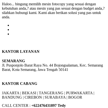
Haloo... bingung memilih mesin fotocopy yang sesuai dengan
kebutuhan anda,? atau mesin yang pas sesuai dengan budget anda,?
silahkan hubungi kami. Kami akan berikan solusi yang pas untuk
anda.
KANTOR LAYANAN
SEMARANG
Jl. Pusponjolo Barat Raya No. 44 Bojongsalaman, Kec. Semarang
Barat, Kota Semarang, Jawa Tengah 50141
W/A :
+6281311298896
KANTOR CABANG
JAKARTA |
BEKASI |
TANGERANG |
PURWAKARTA |
BANDUNG |
CIREBON |
SURABAYA | BOGOR
CALL CENTER :
+62
2476431897 Tedy