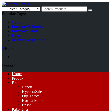
Skip
to
Search
content
for:
Popular Tags:
Canon
Fotocopy Rekondisi
Fotocopy Canon
Kyocera
mesin fotocopy canon
0
Rp 0
[woocs]
Primary
Home
Menu
Produk
Brand
Canon
Kyocera
Sale
Fuji Xerox
Konica Minolta
Epson
Paket Usaha