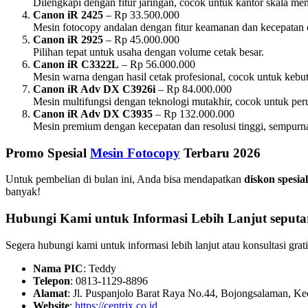
Dilengkapi dengan fitur jaringan, cocok untuk kantor skala me
Canon iR 2425
– Rp 33.500.000
Mesin fotocopy andalan dengan fitur keamanan dan kecepatan c
Canon iR 2925
– Rp 45.000.000
Pilihan tepat untuk usaha dengan volume cetak besar.
Canon iR C3322L
– Rp 56.000.000
Mesin warna dengan hasil cetak profesional, cocok untuk kebu
Canon iR Adv DX C3926i
– Rp 84.000.000
Mesin multifungsi dengan teknologi mutakhir, cocok untuk per
Canon iR Adv DX C3935
– Rp 132.000.000
Mesin premium dengan kecepatan dan resolusi tinggi, sempurna
Promo Spesial
Mesin Fotocopy
Terbaru 2026
Untuk pembelian di bulan ini, Anda bisa mendapatkan
diskon spesi
banyak!
Hubungi Kami untuk Informasi Lebih Lanjut seputa
Segera hubungi kami untuk informasi lebih lanjut atau konsultasi gr
Nama PIC
: Teddy
Telepon
: 0813-1129-8896
Alamat
: Jl. Puspanjolo Barat Raya No.44, Bojongsalaman, K
Website
:
https://centrix.co.id