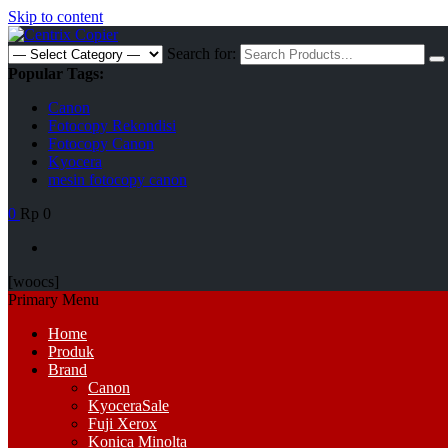
Skip to content
Search for:
Popular Tags:
Canon
Fotocopy Rekondisi
Fotocopy Canon
Kyocera
mesin fotocopy canon
0
Rp 0
[woocs]
Primary Menu
Home
Produk
Brand
Canon
Kyocera
Sale
Fuji Xerox
Konica Minolta