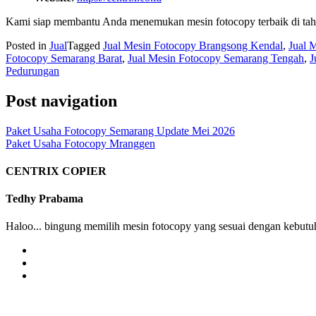
Kami siap membantu Anda menemukan mesin fotocopy terbaik di tahu
Posted in
Jual
Tagged
Jual Mesin Fotocopy Brangsong Kendal
,
Jual 
Fotocopy Semarang Barat
,
Jual Mesin Fotocopy Semarang Tengah
,
J
Pedurungan
Post navigation
Paket Usaha Fotocopy Semarang Update Mei 2026
Paket Usaha Fotocopy Mranggen
CENTRIX COPIER
Tedhy Prabama
Haloo... bingung memilih mesin fotocopy yang sesuai dengan kebutuh