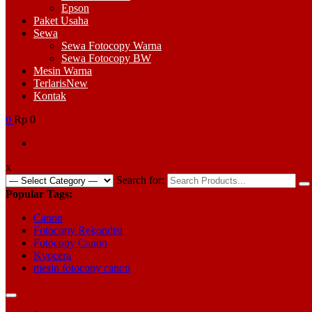
Epson
Paket Usaha
Sewa
Sewa Fotocopy Warna
Sewa Fotocopy BW
Mesin Warna
Terlaris
New
Kontak
0
Rp 0
x
Search for:
Popular Tags:
Canon
Fotocopy Rekondisi
Fotocopy Canon
Kyocera
mesin fotocopy canon