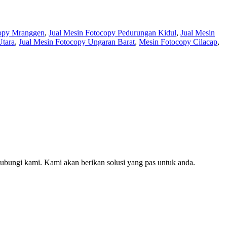
copy Mranggen
,
Jual Mesin Fotocopy Pedurungan Kidul
,
Jual Mesin
Utara
,
Jual Mesin Fotocopy Ungaran Barat
,
Mesin Fotocopy Cilacap
,
hubungi kami. Kami akan berikan solusi yang pas untuk anda.