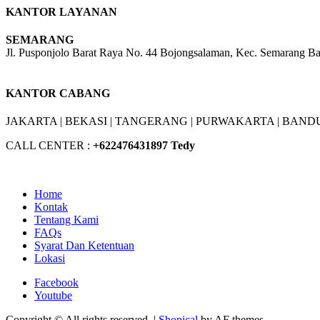
KANTOR LAYANAN
SEMARANG
Jl. Pusponjolo Barat Raya No. 44 Bojongsalaman, Kec. Semarang B
W/A :
+6281311298896
KANTOR CABANG
JAKARTA |
BEKASI |
TANGERANG |
PURWAKARTA |
BANDU
CALL CENTER :
+62
2476431897 Tedy
Home
Kontak
Tentang Kami
FAQs
Syarat Dan Ketentuan
Lokasi
Facebook
Youtube
Copyright © All rights reserved.
|
Shopical
by AF themes.