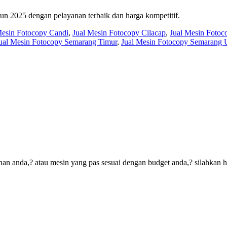
n 2025 dengan pelayanan terbaik dan harga kompetitif.
Mesin Fotocopy Candi
,
Jual Mesin Fotocopy Cilacap
,
Jual Mesin Foto
ual Mesin Fotocopy Semarang Timur
,
Jual Mesin Fotocopy Semarang 
an anda,? atau mesin yang pas sesuai dengan budget anda,? silahkan 