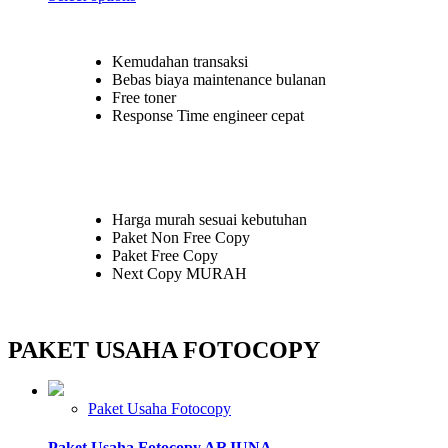
the
product
Rp 500,000
product
has
through
page
multiple
Rp 900,000
Kemudahan transaksi
variants.
Bebas biaya maintenance bulanan
The
Free toner
options
Response Time engineer cepat
may
be
chosen
on
the
product
Harga murah sesuai kebutuhan
page
Paket Non Free Copy
Paket Free Copy
Next Copy MURAH
PAKET USAHA FOTOCOPY
Paket Usaha Fotocopy
Paket Usaha Fotocopy ARJUNA