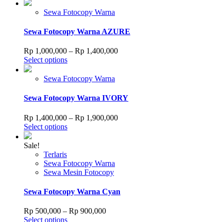
product
Rp 700,000
has
through
Sewa Fotocopy Warna
multiple
Rp 950,000
variants.
Sewa Fotocopy Warna AZURE
The
options
Price
Rp
1,000,000
–
Rp
1,400,000
may
This
range:
Select options
be
product
Rp 1,000,000
chosen
has
through
Sewa Fotocopy Warna
on
multiple
Rp 1,400,000
the
variants.
Sewa Fotocopy Warna IVORY
product
The
page
options
Price
Rp
1,400,000
–
Rp
1,900,000
may
This
range:
Select options
be
product
Rp 1,400,000
chosen
has
through
Sale!
on
multiple
Rp 1,900,000
Terlaris
the
variants.
Sewa Fotocopy Warna
product
The
Sewa Mesin Fotocopy
page
options
may
Sewa Fotocopy Warna Cyan
be
chosen
Price
Rp
500,000
–
Rp
900,000
on
This
range:
Select options