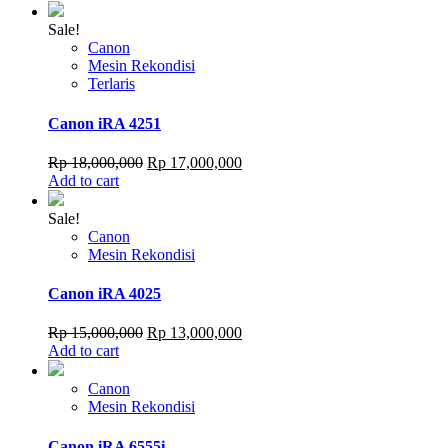
Sale!
Canon
Mesin Rekondisi
Terlaris
Canon iRA 4251
Original
Current
Rp
18,000,000
Rp
17,000,000
price
price
Add to cart
was:
is:
Rp 18,000,000.
Rp 17,000,000.
Sale!
Canon
Mesin Rekondisi
Canon iRA 4025
Original
Current
Rp
15,000,000
Rp
13,000,000
price
price
Add to cart
was:
is:
Rp 15,000,000.
Rp 13,000,000.
Canon
Mesin Rekondisi
Canon iRA 6555i