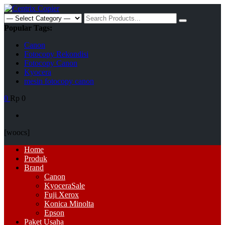
Skip
to
Search
content
for:
Popular Tags:
Canon
Fotocopy Rekondisi
Fotocopy Canon
Kyocera
mesin fotocopy canon
0
Rp 0
[woocs]
Primary
Home
Menu
Produk
Brand
Canon
Kyocera
Sale
Fuji Xerox
Konica Minolta
Epson
Paket Usaha