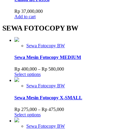
Rp
37,000,000
Add to cart
SEWA FOTOCOPY BW
Sewa Fotocopy BW
Sewa Mesin Fotocopy MEDIUM
Price
Rp
400,000
–
Rp
580,000
This
range:
Select options
product
Rp 400,000
has
through
Sewa Fotocopy BW
multiple
Rp 580,000
variants.
Sewa Mesin Fotocopy X-SMALL
The
options
Price
Rp
275,000
–
Rp
475,000
may
This
range:
Select options
be
product
Rp 275,000
chosen
has
through
Sewa Fotocopy BW
on
multiple
Rp 475,000
the