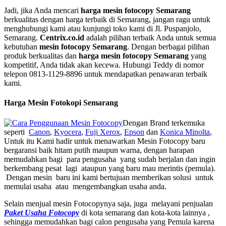
Jadi, jika Anda mencari
harga mesin fotocopy Semarang
berkualitas dengan harga terbaik di Semarang, jangan ragu untuk
menghubungi kami atau kunjungi toko kami di Jl. Puspanjolo,
Semarang.
Centrix.co.id
adalah pilihan terbaik Anda untuk semua
kebutuhan
mesin fotocopy Semarang
. Dengan berbagai pilihan
produk berkualitas dan
harga mesin fotocopy Semarang
yang
kompetitif, Anda tidak akan kecewa. Hubungi Teddy di nomor
telepon 0813-1129-8896 untuk mendapatkan penawaran terbaik
kami.
Harga Mesin Fotokopi Semarang
Dengan Brand terkemuka
seperti
Canon
,
Kyocera
,
Fuji Xerox
,
Epson
dan
Konica Minolta
,
Untuk itu Kami hadir untuk menawarkan Mesin Fotocopy baru
bergaransi baik hitam putih maupun warna, dengan harapan
memudahkan bagi para pengusaha yang sudah berjalan dan ingin
berkembang pesat lagi ataupun yang baru mau merintis (pemula).
Dengan mesin baru ini kami bertujuan memberikan solusi untuk
memulai usaha atau mengembangkan usaha anda.
Selain menjual mesin Fotocopynya saja, juga melayani penjualan
Paket Usaha Fotocopy
di kota semarang dan kota-kota lainnya ,
sehingga memudahkan bagi calon pengusaha yang Pemula karena