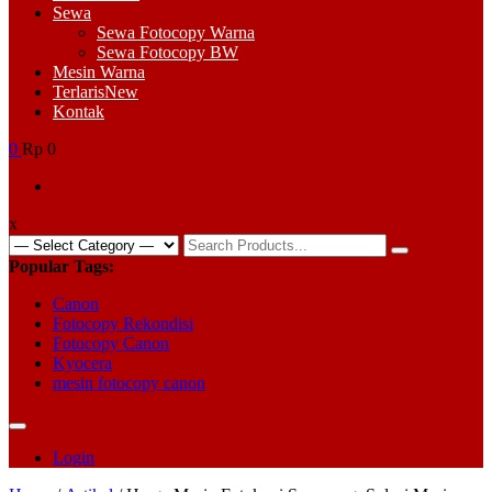
Sewa
Sewa Fotocopy Warna
Sewa Fotocopy BW
Mesin Warna
Terlaris
New
Kontak
0
Rp 0
x
Search
for:
Popular Tags:
Canon
Fotocopy Rekondisi
Fotocopy Canon
Kyocera
mesin fotocopy canon
Login