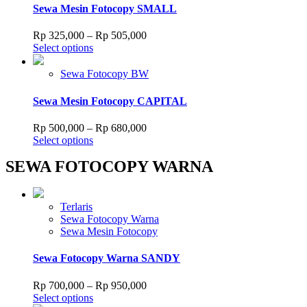
variants.
Sewa Mesin Fotocopy SMALL
product
The
page
options
Price
Rp
325,000
–
Rp
505,000
may
This
range:
Select options
be
product
Rp 325,000
chosen
has
through
Sewa Fotocopy BW
on
multiple
Rp 505,000
the
variants.
Sewa Mesin Fotocopy CAPITAL
product
The
page
options
Price
Rp
500,000
–
Rp
680,000
may
This
range:
Select options
be
product
Rp 500,000
chosen
SEWA FOTOCOPY WARNA
has
through
on
multiple
Rp 680,000
the
variants.
product
The
Terlaris
page
options
Sewa Fotocopy Warna
may
Sewa Mesin Fotocopy
be
chosen
Sewa Fotocopy Warna SANDY
on
the
Price
Rp
700,000
–
Rp
950,000
product
This
range:
Select options
page