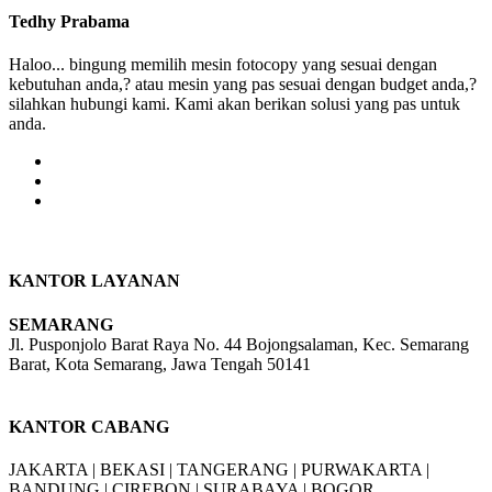
Tedhy Prabama
Haloo... bingung memilih mesin fotocopy yang sesuai dengan
kebutuhan anda,? atau mesin yang pas sesuai dengan budget anda,?
silahkan hubungi kami. Kami akan berikan solusi yang pas untuk
anda.
KANTOR LAYANAN
SEMARANG
Jl. Pusponjolo Barat Raya No. 44 Bojongsalaman, Kec. Semarang
Barat, Kota Semarang, Jawa Tengah 50141
W/A :
+6281311298896
KANTOR CABANG
JAKARTA |
BEKASI |
TANGERANG |
PURWAKARTA |
BANDUNG |
CIREBON |
SURABAYA | BOGOR