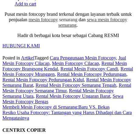
Add to cart
Pusat mesin fotocopy brand terkenal dengan layanan terbaik untuk
penjualan
mesin fotocopy
semarang
dan
sewa mesin fotocopy
semarang
.
Hadir di berbagai kota besar sebagai Cabang RESMI
HUBUNGI KAMI
Posted in
Artikel
Tagged
Cara Penggunaan Mesin Fotocopy
,
Jual
Mesin Fotocopy Cilacap
,
Mesin Fotocopy Cilacap
,
Rental Mesin
Fotocopy Brangsong Kendal
,
Rental Mesin Fotocopy Candi
,
Rental
Mesin Fotocopy Mranggen
,
Rental Mesin Fotocopy Pedurungan
,
Rental Mesin Fotocopy Pedurungan Kidul
,
Rental Mesin Fotocopy
Semarang Barat
,
Rental Mesin Fotocopy Semarang Tengah
,
Rental
Mesin Fotocopy Semarang Timur
,
Rental Mesin Fotocopy
Semarang Utara
,
Rental Mesin Fotocopy Ungaran Barat
,
Sewa
Mesin Fotocopy Bergas
Post
Membeli Mesin Fotocopy di Semarang:Baru VS. Bekas
Resiko Usaha Fotocopy: Tantangan yang Harus Dihadapi dan Cara
navigation
Mengatasinya
CENTRIX COPIER