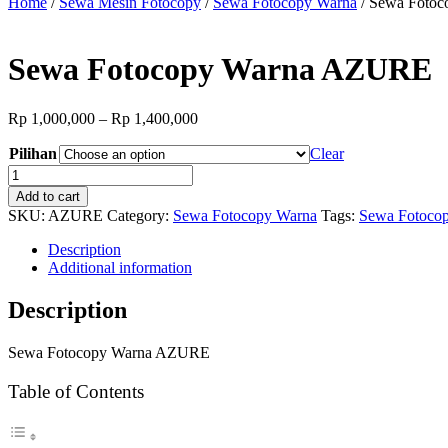
Home
/
Sewa Mesin Fotocopy
/
Sewa Fotocopy Warna
/ Sewa Foto
Sewa Fotocopy Warna AZURE
Price
Rp
1,000,000
–
Rp
1,400,000
range:
Pilihan
Rp 1,000,000
Clear
through
Sewa
Rp 1,400,000
Fotocopy
Add to cart
Warna
SKU:
AZURE
Category:
Sewa Fotocopy Warna
Tags:
Sewa Fotoco
AZURE
quantity
Description
Additional information
Description
Sewa Fotocopy Warna AZURE
Table of Contents