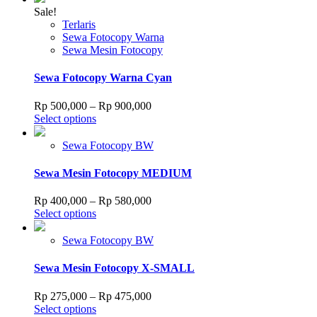
chosen
has
through
Sale!
on
multiple
Rp 1,900,000
Terlaris
the
variants.
Sewa Fotocopy Warna
product
The
Sewa Mesin Fotocopy
page
options
may
Sewa Fotocopy Warna Cyan
be
chosen
Price
Rp
500,000
–
Rp
900,000
on
This
range:
Select options
the
product
Rp 500,000
product
has
through
Sewa Fotocopy BW
page
multiple
Rp 900,000
variants.
Sewa Mesin Fotocopy MEDIUM
The
options
Price
Rp
400,000
–
Rp
580,000
may
This
range:
Select options
be
product
Rp 400,000
chosen
has
through
Sewa Fotocopy BW
on
multiple
Rp 580,000
the
variants.
Sewa Mesin Fotocopy X-SMALL
product
The
page
options
Price
Rp
275,000
–
Rp
475,000
may
This
range:
Select options
be