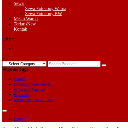
Sewa
Sewa Fotocopy Warna
Sewa Fotocopy BW
Mesin Warna
Terlaris
New
Kontak
0
Rp 0
x
Search
for:
Popular Tags:
Canon
Fotocopy Rekondisi
Fotocopy Canon
Kyocera
mesin fotocopy canon
Login