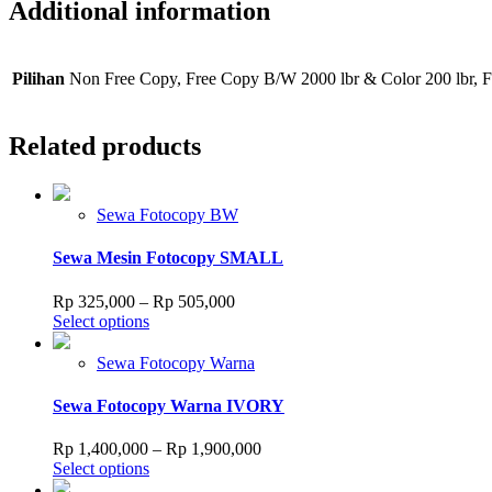
Additional information
Pilihan
Non Free Copy, Free Copy B/W 2000 lbr & Color 200 lbr, F
Related products
Sewa Fotocopy BW
Sewa Mesin Fotocopy SMALL
Price
Rp
325,000
–
Rp
505,000
This
range:
Select options
product
Rp 325,000
has
through
Sewa Fotocopy Warna
multiple
Rp 505,000
variants.
Sewa Fotocopy Warna IVORY
The
options
Price
Rp
1,400,000
–
Rp
1,900,000
may
This
range:
Select options
be
product
Rp 1,400,000