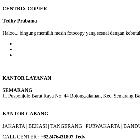
product
Rp 275,000
chosen
has
through
CENTRIX COPIER
on
multiple
Rp 475,000
the
variants.
Tedhy Prabama
product
The
page
options
Haloo... bingung memilih mesin fotocopy yang sesuai dengan kebutuh
may
be
chosen
on
the
product
page
KANTOR LAYANAN
SEMARANG
Jl. Pusponjolo Barat Raya No. 44 Bojongsalaman, Kec. Semarang B
W/A :
+6281311298896
KANTOR CABANG
JAKARTA |
BEKASI |
TANGERANG |
PURWAKARTA |
BANDU
CALL CENTER :
+62
2476431897 Tedy