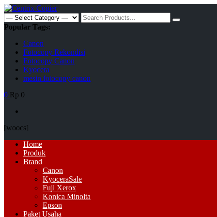
Skip
to
Search
content
for:
Popular Tags:
Canon
Fotocopy Rekondisi
Fotocopy Canon
Kyocera
mesin fotocopy canon
0
Rp 0
[woocs]
Primary
Home
Menu
Produk
Brand
Canon
Kyocera
Sale
Fuji Xerox
Konica Minolta
Epson
Paket Usaha