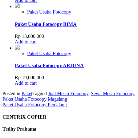
Add to cart
Paket Usaha Fotocopy
Paket Usaha Fotocopy BIMA
Rp
13,000,000
Add to cart
Paket Usaha Fotocopy
Paket Usaha Fotocopy ARJUNA
Rp
19,000,000
Add to cart
Posted in
Paket
Tagged
Jual Mesin Fotocopy
,
Sewa Mesin Fotocopy
Post
Paket Usaha Fotocopy Magelang
Paket Usaha Fotocopy Pemalang
navigation
CENTRIX COPIER
Tedhy Prabama