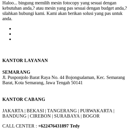
Haloo... bingung memilih mesin fotocopy yang sesuai dengan
kebutuhan anda,? atau mesin yang pas sesuai dengan budget anda,?
silahkan hubungi kami. Kami akan berikan solusi yang pas untuk
anda.
KANTOR LAYANAN
SEMARANG
Jl. Pusponjolo Barat Raya No. 44 Bojongsalaman, Kec. Semarang
Barat, Kota Semarang, Jawa Tengah 50141
W/A :
+6281311298896
KANTOR CABANG
JAKARTA |
BEKASI |
TANGERANG |
PURWAKARTA |
BANDUNG |
CIREBON |
SURABAYA | BOGOR
CALL CENTER :
+62
2476431897 Tedy