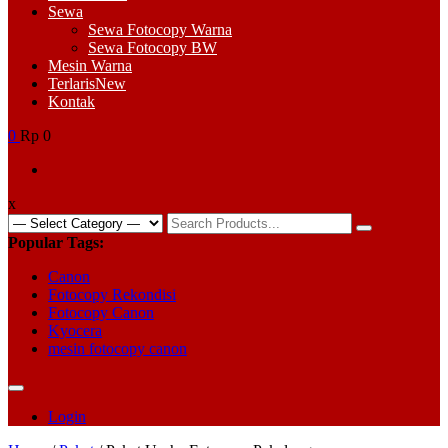
Sewa
Sewa Fotocopy Warna
Sewa Fotocopy BW
Mesin Warna
Terlaris
New
Kontak
0
Rp 0
x
Search
for:
Popular Tags:
Canon
Fotocopy Rekondisi
Fotocopy Canon
Kyocera
mesin fotocopy canon
Login