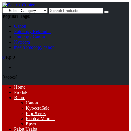
Skip
to
Search
content
for:
Popular Tags:
Canon
Fotocopy Rekondisi
Fotocopy Canon
Kyocera
mesin fotocopy canon
0
Rp 0
[woocs]
Primary
Home
Menu
Produk
Brand
Canon
Kyocera
Sale
Fuji Xerox
Konica Minolta
Epson
Paket Usaha