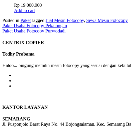
Rp
19,000,000
Add to cart
Posted in
Paket
Tagged
Jual Mesin Fotocopy
,
Sewa Mesin Fotocopy
Post
Paket Usaha Fotocopy Pekalongan
Paket Usaha Fotocopy Purwodadi
navigation
CENTRIX COPIER
Tedhy Prabama
Haloo... bingung memilih mesin fotocopy yang sesuai dengan kebutuh
KANTOR LAYANAN
SEMARANG
Jl. Pusponjolo Barat Raya No. 44 Bojongsalaman, Kec. Semarang B
W/A :
+6281311298896