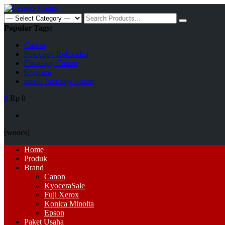
Skip
to
Search
content
for:
Popular Tags:
Canon
Fotocopy Rekondisi
Fotocopy Canon
Kyocera
mesin fotocopy canon
0
Rp 0
[woocs]
Primary
Home
Menu
Produk
Brand
Canon
Kyocera
Sale
Fuji Xerox
Konica Minolta
Epson
Paket Usaha