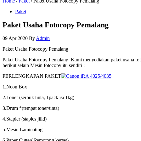
Home
/
Paket
/ Paket Usaha Fotocopy Pemalang
Paket
Paket Usaha Fotocopy Pemalang
09 Apr 2020
By
Admin
Paket Usaha Fotocopy Pemalang
Paket Usaha Fotocopy Pemalang, Kami menyediakan paket usaha fot
berikut selain Mesin fotocopy itu sendiri :
PERLENGKAPAN PAKET
1.Neon Box
2.Toner (serbuk tinta, 1pack isi 1kg)
3.Drum *(tempat toner/tinta)
4.Stapler (staples jilid)
5.Mesin Laminating
6.Paper Cutter( Pemotong kertas)