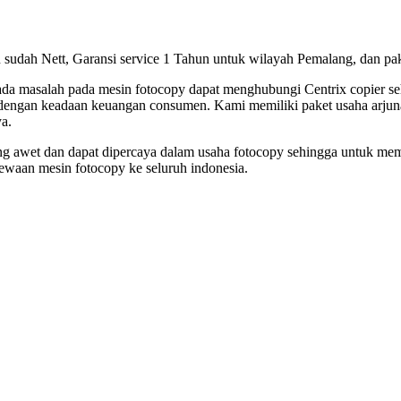
udah Nett, Garansi service 1 Tahun untuk wilayah Pemalang, dan paket 
 ada masalah pada mesin fotocopy dapat menghubungi Centrix copier s
kan dengan keadaan keuangan consumen. Kami memiliki paket usaha arjun
ya.
ang awet dan dapat dipercaya dalam usaha fotocopy sehingga untuk me
ewaan mesin fotocopy ke seluruh indonesia.