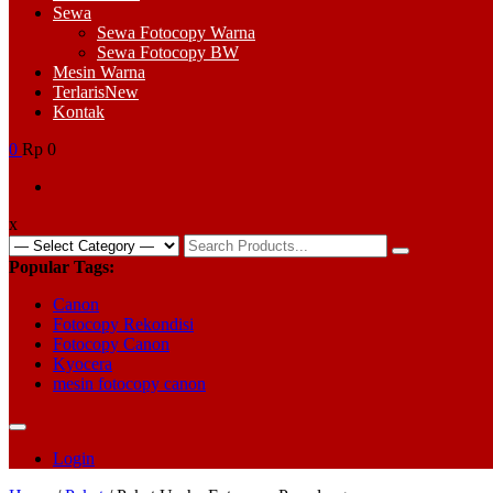
Sewa
Sewa Fotocopy Warna
Sewa Fotocopy BW
Mesin Warna
Terlaris
New
Kontak
0
Rp 0
x
Search
for:
Popular Tags:
Canon
Fotocopy Rekondisi
Fotocopy Canon
Kyocera
mesin fotocopy canon
Login