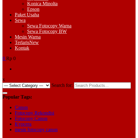
Konica Minolta
Epson
Paket Usaha
Sewa
Sewa Fotocopy Warna
Sewa Fotocopy BW
Mesin Warna
Terlaris
New
Kontak
0
Rp 0
x
Search for:
Popular Tags:
Canon
Fotocopy Rekondisi
Fotocopy Canon
Kyocera
mesin fotocopy canon