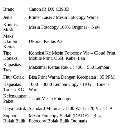
Brand
Canon iR DX C3935i
Jenis
Printer Laser / Mesin Fotocopy Warna
Kondisi
Mesin Fotocopy 100% Original – New
Mesin
Maks.
Ukuran
Ukuran Kertas A3
Kertas
Tipe
Koneksi Ke Mesin Fotocopy Via – Cloud Print,
Koneksi
Mobile Print, USB, Kabel Lan
Kapasitas
Maksimal Kertas Rak 1 : 400 – 550 Lembar
Tray
Fitur Cetak
Bisa Print Warna Dengan Kecepatan : 35 PPM
Kapasitas
1000 – 3000 Lembar Copy / 1KG – Toner /
Toner / KG
Warna
Kelengkapan
1 Unit Mesin Fotocopy
Paket
Daya Listrik
Standard Minimal : 1200 Watt / 220 V / 4-5 A
Support
Mesin Fotocopy Sudah (DADF) – Bisa
Bolak Balik
Fotocopy Bolak Balik Otomatis