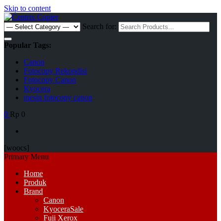
Skip to content
Search for:
Popular Tags:
Canon
Fotocopy Rekondisi
Fotocopy Canon
Kyocera
mesin fotocopy canon
0
Rp 0
[woocs]
Primary Menu
Home
Produk
Brand
Canon
Kyocera
Sale
Fuji Xerox