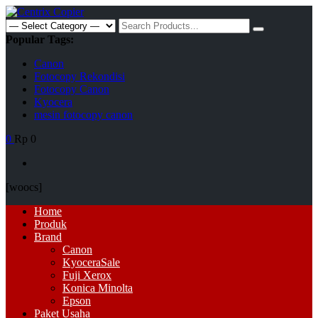
Skip
to
Search
content
for:
Popular Tags:
Canon
Fotocopy Rekondisi
Fotocopy Canon
Kyocera
mesin fotocopy canon
0
Rp 0
[woocs]
Primary
Home
Menu
Produk
Brand
Canon
Kyocera
Sale
Fuji Xerox
Konica Minolta
Epson
Paket Usaha