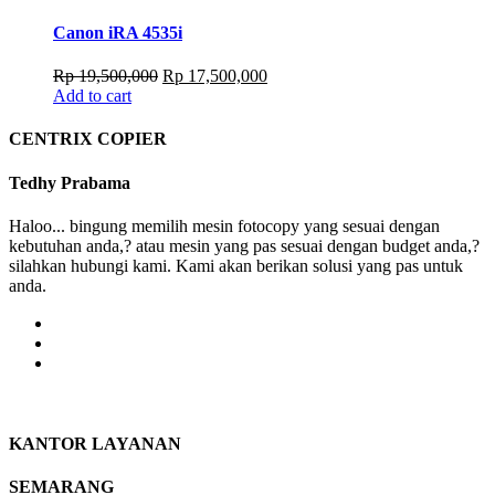
Canon iRA 4535i
Original
Current
Rp
19,500,000
Rp
17,500,000
price
price
Add to cart
was:
is:
Rp 19,500,000.
Rp 17,500,000.
CENTRIX COPIER
Tedhy Prabama
Haloo... bingung memilih mesin fotocopy yang sesuai dengan
kebutuhan anda,? atau mesin yang pas sesuai dengan budget anda,?
silahkan hubungi kami. Kami akan berikan solusi yang pas untuk
anda.
KANTOR LAYANAN
SEMARANG