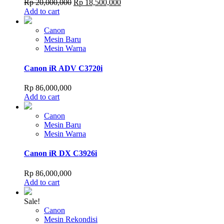
Original
Current
Rp
20,000,000
Rp
18,500,000
price
price
Add to cart
was:
is:
Rp 20,000,000.
Rp 18,500,000.
Canon
Mesin Baru
Mesin Warna
Canon iR ADV C3720i
Rp
86,000,000
Add to cart
Canon
Mesin Baru
Mesin Warna
Canon iR DX C3926i
Rp
86,000,000
Add to cart
Sale!
Canon
Mesin Rekondisi