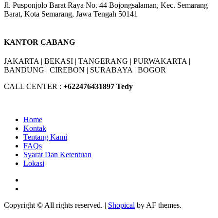
Jl. Pusponjolo Barat Raya No. 44 Bojongsalaman, Kec. Semarang
Barat, Kota Semarang, Jawa Tengah 50141
W/A :
+6281311298896
KANTOR CABANG
JAKARTA |
BEKASI |
TANGERANG |
PURWAKARTA |
BANDUNG |
CIREBON |
SURABAYA | BOGOR
CALL CENTER :
+62
2476431897 Tedy
Home
Kontak
Tentang Kami
FAQs
Syarat Dan Ketentuan
Lokasi
Facebook
Youtube
Copyright © All rights reserved.
|
Shopical
by AF themes.