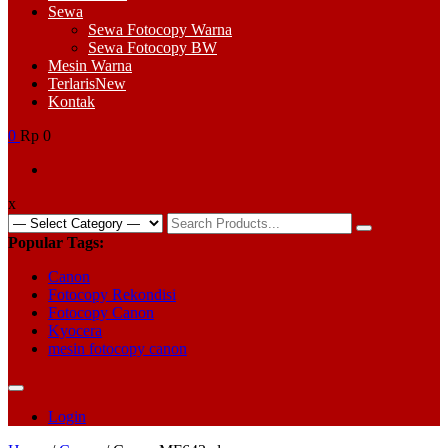
Sewa
Sewa Fotocopy Warna
Sewa Fotocopy BW
Mesin Warna
Terlaris
New
Kontak
0
Rp 0
x
Search
for:
Popular Tags:
Canon
Fotocopy Rekondisi
Fotocopy Canon
Kyocera
mesin fotocopy canon
Login