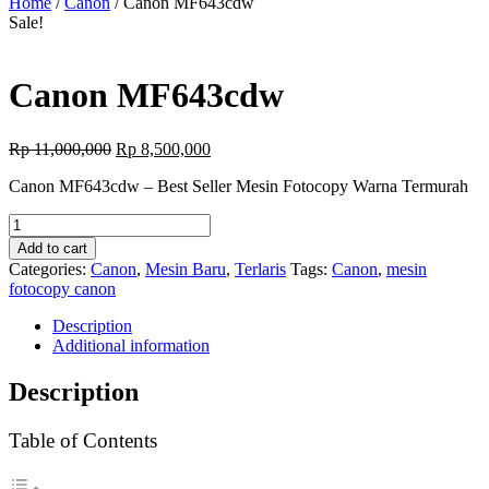
Home
/
Canon
/ Canon MF643cdw
Sale!
Canon MF643cdw
Original
Current
Rp
11,000,000
Rp
8,500,000
price
price
Canon MF643cdw – Best Seller Mesin Fotocopy Warna Termurah
was:
is:
Rp 11,000,000.
Rp 8,500,000.
Canon
MF643cdw
Add to cart
quantity
Categories:
Canon
,
Mesin Baru
,
Terlaris
Tags:
Canon
,
mesin
fotocopy canon
Description
Additional information
Description
Table of Contents