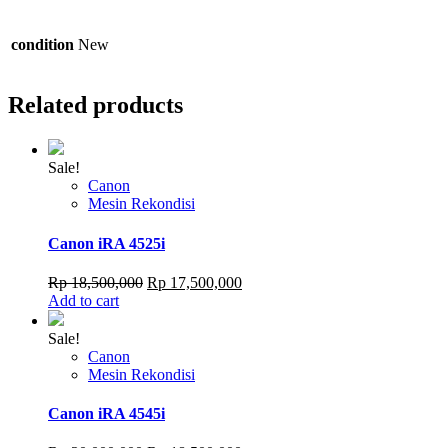
condition
New
Related products
Sale!
Canon
Mesin Rekondisi
Canon iRA 4525i
Original
Current
Rp
18,500,000
Rp
17,500,000
price
price
Add to cart
was:
is:
Rp 18,500,000.
Rp 17,500,000.
Sale!
Canon
Mesin Rekondisi
Canon iRA 4545i