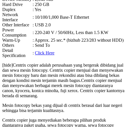
Hard Drive
: 250 GB
Duplex
: Yes
Network
: 10/100/1,000 Base-T Ethernet
Interface
Other Interface
: USB 2.0
Power
: 220-240 V / 50/60Hz, Less than 1.5 KW
Consumption
Warm-Up
: Approx. 25 sec.* (bizhub 223/283 without HDD)
Others
: Send To
Detail
:
Click Here
Specification
[hide]Centrix copier adalah perusahaan yang bergerak dibidang jual
dan sewa mesin fotocopy. Centrix copier menjual dan menyewakan
mesin fotocopy baru dan mesin rekondisi atau bisa dibilang bekas
dengan kondisi mesin terjamin masih bagus.Centrix copier menjual
dan menyewakan berbagai merek mesin fotocopy diantaranya
canon, kyocera, konica minolta, fuji xerox. Centrix copier kantornya
berada di semarang.
Mesin fotocopy bekas yang dijual di centrix berasal dari luar negeri
sehingga bisa terjamin kualitasnya.
Centrix copier juga menyediakan beberapa pilihan produk
diantaranya paket usaha, sewa fotocopy warna, sewa fotocopy