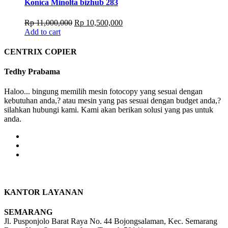
Konica Minolta bizhub 283
Original
Current
Rp
11,000,000
Rp
10,500,000
price
price
Add to cart
was:
is:
Rp 11,000,000.
Rp 10,500,000.
CENTRIX COPIER
Tedhy Prabama
Haloo... bingung memilih mesin fotocopy yang sesuai dengan
kebutuhan anda,? atau mesin yang pas sesuai dengan budget anda,?
silahkan hubungi kami. Kami akan berikan solusi yang pas untuk
anda.
KANTOR LAYANAN
SEMARANG
Jl. Pusponjolo Barat Raya No. 44 Bojongsalaman, Kec. Semarang