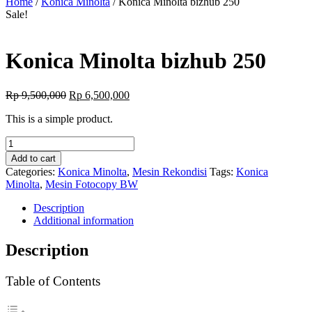
Home
/
Konica Minolta
/ Konica Minolta bizhub 250
Sale!
Konica Minolta bizhub 250
Original
Current
Rp
9,500,000
Rp
6,500,000
price
price
This is a simple product.
was:
is:
Rp 9,500,000.
Rp 6,500,000.
Konica
Minolta
Add to cart
bizhub
Categories:
Konica Minolta
,
Mesin Rekondisi
Tags:
Konica
250
Minolta
,
Mesin Fotocopy BW
quantity
Description
Additional information
Description
Table of Contents