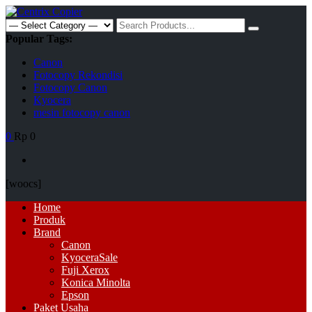
Skip
to
Search
content
for:
Popular Tags:
Canon
Fotocopy Rekondisi
Fotocopy Canon
Kyocera
mesin fotocopy canon
0
Rp 0
[woocs]
Primary
Home
Menu
Produk
Brand
Canon
Kyocera
Sale
Fuji Xerox
Konica Minolta
Epson
Paket Usaha