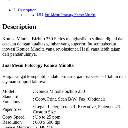
Description
Jual Mesin Fotocopy Konica Minolta
Description
Konica Minolta Bizhub 250 Series menghasilkan salinan digital dan
cetakan dengan kualitas gambar yang superior. Itu semuaberkat
inovasi Konica Minolta yang revolusioner. Hasil yang lebih tajam
dari pendahulunya.
Jual Mesin Fotocopy Konica Minolta
Harga sangat kompetitif, sudah termasuk garansi service 1 tahun dan
layanan support lainnya.
Model
: Konica Minolta bizhub 250
Standard
: Copy, Print, Scan B/W, Fax (Optional)
Functions
: Legal, Letter, Letter-R, Executive, Statement-R,
Paper Size
Custom Size
Copy Speed
: Up to 25 ppm
Resolution
: 600 x 600 dpi
Device Memory
: 2,048 MB