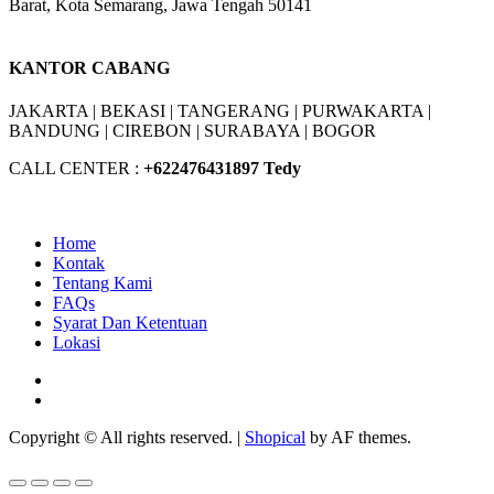
Barat, Kota Semarang, Jawa Tengah 50141
W/A :
+6281311298896
KANTOR CABANG
JAKARTA |
BEKASI |
TANGERANG |
PURWAKARTA |
BANDUNG |
CIREBON |
SURABAYA | BOGOR
CALL CENTER :
+62
2476431897 Tedy
Home
Kontak
Tentang Kami
FAQs
Syarat Dan Ketentuan
Lokasi
Facebook
Youtube
Copyright © All rights reserved.
|
Shopical
by AF themes.