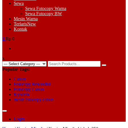
Sewa
Sewa Fotocopy Warna
Sewa Fotocopy BW
Mesin Warna
Terlaris
New
Kontak
0
Rp 0
x
Search
for:
Popular Tags:
Canon
Fotocopy Rekondisi
Fotocopy Canon
Kyocera
mesin fotocopy canon
Login