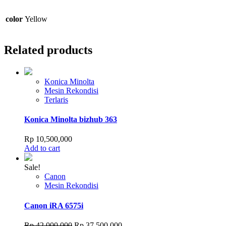
color
Yellow
Related products
Konica Minolta
Mesin Rekondisi
Terlaris
Konica Minolta bizhub 363
Rp
10,500,000
Add to cart
Sale!
Canon
Mesin Rekondisi
Canon iRA 6575i
Original
Current
Rp
42,000,000
Rp
37,500,000