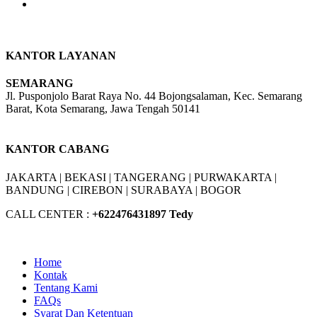
KANTOR LAYANAN
SEMARANG
Jl. Pusponjolo Barat Raya No. 44 Bojongsalaman, Kec. Semarang
Barat, Kota Semarang, Jawa Tengah 50141
W/A :
+6281311298896
KANTOR CABANG
JAKARTA |
BEKASI |
TANGERANG |
PURWAKARTA |
BANDUNG |
CIREBON |
SURABAYA | BOGOR
CALL CENTER :
+62
2476431897 Tedy
Home
Kontak
Tentang Kami
FAQs
Syarat Dan Ketentuan