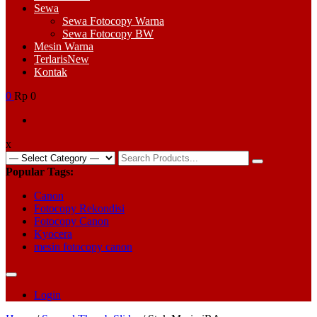
Sewa
Sewa Fotocopy Warna
Sewa Fotocopy BW
Mesin Warna
Terlaris
New
Kontak
0
Rp 0
x
Search
for:
Popular Tags:
Canon
Fotocopy Rekondisi
Fotocopy Canon
Kyocera
mesin fotocopy canon
Login