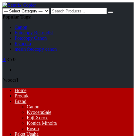
Skip
to
Search
content
for:
Popular Tags:
Canon
Fotocopy Rekondisi
Fotocopy Canon
Kyocera
mesin fotocopy canon
0
Rp 0
[woocs]
Primary
Home
Menu
Produk
Brand
Canon
Kyocera
Sale
Fuji Xerox
Konica Minolta
Epson
Paket Usaha