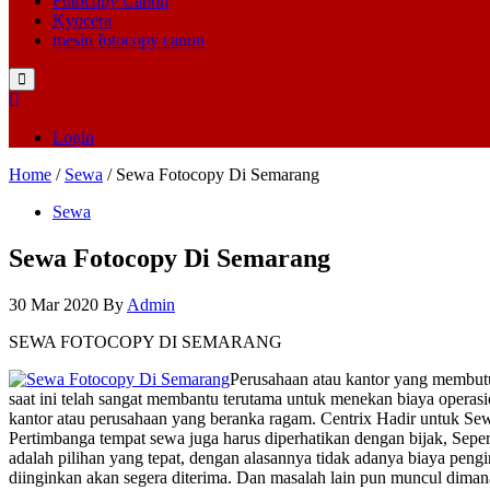
Fotocopy Canon
Kyocera
mesin fotocopy canon
Login
Home
/
Sewa
/ Sewa Fotocopy Di Semarang
Sewa
Sewa Fotocopy Di Semarang
30 Mar 2020
By
Admin
SEWA FOTOCOPY DI SEMARANG
Perusahaan atau kantor yang membutu
saat ini telah sangat membantu terutama untuk menekan biaya opera
kantor atau perusahaan yang beranka ragam. Centrix Hadir untuk S
Pertimbanga tempat sewa juga harus diperhatikan dengan bijak, Seper
adalah pilihan yang tepat, dengan alasannya tidak adanya biaya pen
diinginkan akan segera diterima. Dan masalah lain pun muncul diman