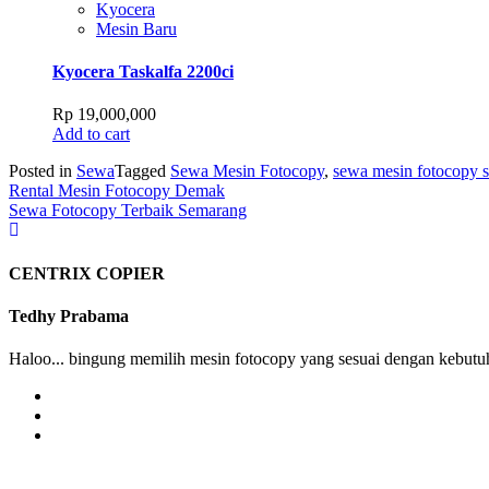
Rp 52,000,000.
Rp 44,000,000.
Kyocera
Mesin Baru
Kyocera Taskalfa 2200ci
Rp
19,000,000
Add to cart
Posted in
Sewa
Tagged
Sewa Mesin Fotocopy
,
sewa mesin fotocopy 
Post
Rental Mesin Fotocopy Demak
Sewa Fotocopy Terbaik Semarang
navigation
CENTRIX COPIER
Tedhy Prabama
Haloo... bingung memilih mesin fotocopy yang sesuai dengan kebutuh