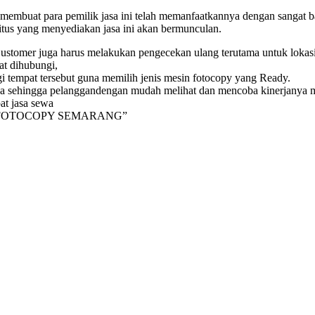
t membuat para pemilik jasa ini telah memanfaatkannya dengan sanga
situs yang menyediakan jasa ini akan bermunculan.
omer juga harus melakukan pengecekan ulang terutama untuk lokasi ka
at dihubungi,
gi tempat tersebut guna memilih jenis mesin fotocopy yang Ready.
ng ada sehingga pelanggandengan mudah melihat dan mencoba kinerjany
t jasa sewa
NTRIX FOTOCOPY SEMARANG”