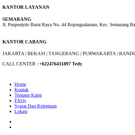
KANTOR LAYANAN
SEMARANG
Jl. Pusponjolo Barat Raya No. 44 Bojongsalaman, Kec. Semarang B
W/A :
+6281311298896
KANTOR CABANG
JAKARTA |
BEKASI |
TANGERANG |
PURWAKARTA |
BANDU
CALL CENTER :
+62
2476431897 Tedy
Home
Kontak
Tentang Kami
FAQs
Syarat Dan Ketentuan
Lokasi
Facebook
Youtube