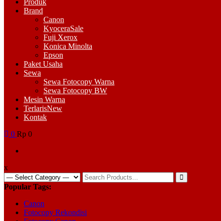
Menu
Produk
Brand
Canon
Kyocera
Sale
Fuji Xerox
Konica Minolta
Epson
Paket Usaha
Sewa
Sewa Fotocopy Warna
Sewa Fotocopy BW
Mesin Warna
Terlaris
New
Kontak
0
Rp 0
x
Search
for:
Popular Tags:
Canon
Fotocopy Rekondisi