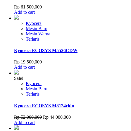
Rp
61,500,000
Add to cart
Kyocera
Mesin Baru
Mesin Warna
Terlaris
Kyocera ECOSYS M5526CDW
Rp
19,500,000
Add to cart
Sale!
Kyocera
Mesin Baru
Terlaris
Kyocera ECOSYS M8124cidn
Original
Current
Rp
52,000,000
Rp
44,000,000
price
price
Add to cart
was:
is: