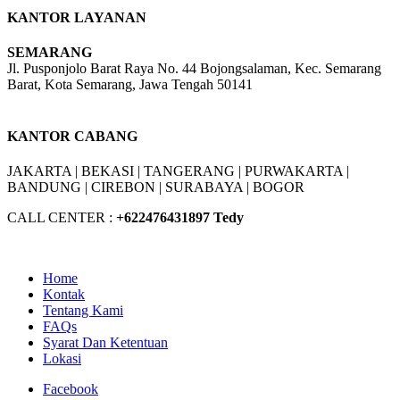
KANTOR LAYANAN
SEMARANG
Jl. Pusponjolo Barat Raya No. 44 Bojongsalaman, Kec. Semarang
Barat, Kota Semarang, Jawa Tengah 50141
W/A :
+6281311298896
KANTOR CABANG
JAKARTA |
BEKASI |
TANGERANG |
PURWAKARTA |
BANDUNG |
CIREBON |
SURABAYA | BOGOR
CALL CENTER :
+62
2476431897 Tedy
Home
Kontak
Tentang Kami
FAQs
Syarat Dan Ketentuan
Lokasi
Facebook