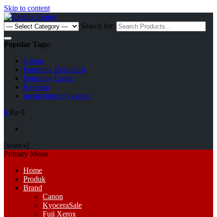
Skip to content
Search for:
Popular Tags:
Canon
Fotocopy Rekondisi
Fotocopy Canon
Kyocera
mesin fotocopy canon
0
Rp 0
[woocs]
Primary Menu
Home
Produk
Brand
Canon
Kyocera
Sale
Fuji Xerox