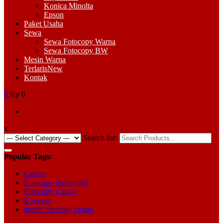
Konica Minolta
Epson
Paket Usaha
Sewa
Sewa Fotocopy Warna
Sewa Fotocopy BW
Mesin Warna
Terlaris
New
Kontak
0
Rp 0
x
Search for:
Popular Tags:
Canon
Fotocopy Rekondisi
Fotocopy Canon
Kyocera
mesin fotocopy canon