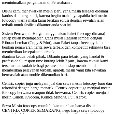
meminimalkan pengeluaran di Perusahaan .
Disini kami menawarkan mesin Baru yang masih tersegel didalam
kardus dan bergaransi, karena begitu mahalnya apabila beli mesin
fotocopy warna maka kami berikan solusi dengan sewalah jalan
terbaik untuk fasilitas dikantor anda saat ini.
Sistem Penawaran Harga menggunakan Paket freecopy dimana(
setiap bulan mendapatkan gratis mulai Ratusan sampai dengan
Ribuan Lembar (Copy &Print), atau Paket tanpa freecopy kami
berikan penawaran harga sewa terbaik dan kompetitif sehingga bisa
memberikan kesepakatan terbaik
diantara kedua belah pihak. Dibantu para teknisi yang handal &
professional , respon time kurang lebih 2 jam , karena teknisi kami
tersebar dan sudah terbagi per area, kami siap membantu dan
memberikan pelayanan terbaik, apabila mesin yang kita sewakan
bermasalah atau trouble dikemudian hari.
Centrix copier juga melayani jual dan sewa mesin fotocopy baru dan
rekondisi dengan harga menarik. Centrix copier juga menjual mesin
fotocopy berwana maupun tidak berwarna. Centrix copier menjual
mesin Canon, Kyocera, Konica Minolta, Fuji Xerox.
Sewa Mesin fotocopy murah bukan murahan hanya disini
CENTRIX COPIER SEMARANG, nego harga sewa fotocopy