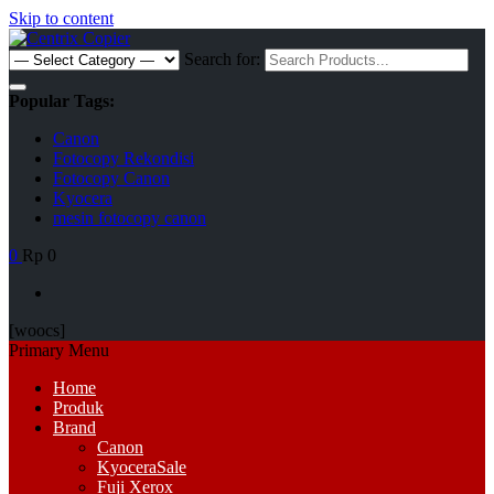
Skip to content
Search for:
Popular Tags:
Canon
Fotocopy Rekondisi
Fotocopy Canon
Kyocera
mesin fotocopy canon
0
Rp 0
[woocs]
Primary Menu
Home
Produk
Brand
Canon
Kyocera
Sale
Fuji Xerox