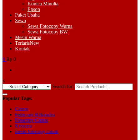
Konica Minolta
Epson
Paket Usaha
Sewa
Sewa Fotocopy Warna
Sewa Fotocopy BW
Mesin Warna
Terlaris
New
Kontak
0
Rp 0
x
Search for:
Popular Tags:
Canon
Fotocopy Rekondisi
Fotocopy Canon
Kyocera
mesin fotocopy canon