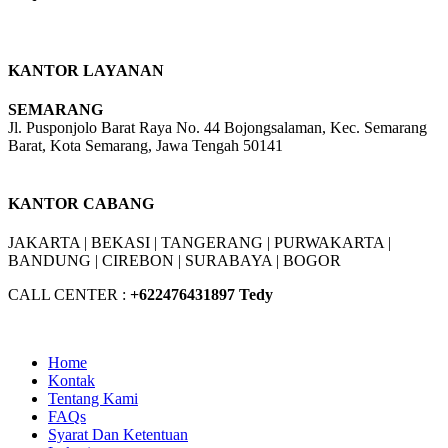
KANTOR LAYANAN
SEMARANG
Jl. Pusponjolo Barat Raya No. 44 Bojongsalaman, Kec. Semarang
Barat, Kota Semarang, Jawa Tengah 50141
W/A :
+6281311298896
KANTOR CABANG
JAKARTA |
BEKASI |
TANGERANG |
PURWAKARTA |
BANDUNG |
CIREBON |
SURABAYA | BOGOR
CALL CENTER :
+62
2476431897 Tedy
Home
Kontak
Tentang Kami
FAQs
Syarat Dan Ketentuan