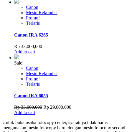
Canon
Mesin Rekondisi
Promo!
Terlaris
Canon IRA 6265
Rp
33,000,000
Add to cart
Sale!
Canon
Mesin Rekondisi
Promo!
Terlaris
Canon IRA 6055
Original
Current
Rp
33,000,000
Rp
29,000,000
price
price
Add to cart
was:
is:
Untuk buka usaha fotocopy center, syaratnya tidak harus
Rp 33,000,000.
Rp 29,000,000.
mengunakan mesin fotocopy baru, dengan mesin fotocopy second