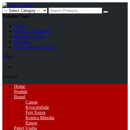
Skip
to
Search
content
for:
Popular Tags:
Canon
Fotocopy Rekondisi
Fotocopy Canon
Kyocera
mesin fotocopy canon
0
Rp 0
[woocs]
Primary
Home
Menu
Produk
Brand
Canon
Kyocera
Sale
Fuji Xerox
Konica Minolta
Epson
Paket Usaha