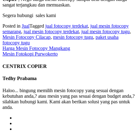
sangat terjangkau dan memuaskan.
Segera hubungi sales kami
Posted in
Jual
Tagged
jual fotocopy terdekat
,
jual mesin fotocopy
semarang
,
jual mesin fotocopy terdekat
,
jual mesin fotocopy tugu
,
Mesin Fotocopy Cilacap
,
mesin fotocopy tugu
,
paket usaha
fotocopy tugu
Post
Harga Mesin Fotocopy Mangkang
Mesin Fotokopi Purwokerto
navigation
CENTRIX COPIER
Tedhy Prabama
Haloo... bingung memilih mesin fotocopy yang sesuai dengan
kebutuhan anda,? atau mesin yang pas sesuai dengan budget anda,?
silahkan hubungi kami. Kami akan berikan solusi yang pas untuk
anda.