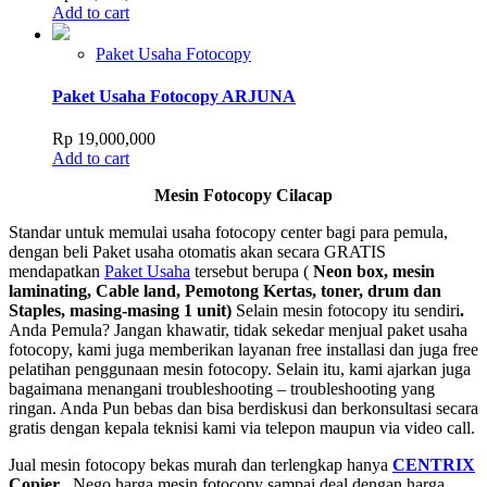
Add to cart
Paket Usaha Fotocopy
Paket Usaha Fotocopy ARJUNA
Rp
19,000,000
Add to cart
Mesin Fotocopy Cilacap
Standar untuk memulai usaha fotocopy center bagi para pemula,
dengan beli Paket usaha otomatis akan secara GRATIS
mendapatkan
Paket Usaha
tersebut berupa (
Neon box, mesin
laminating, Cable land, Pemotong Kertas, toner, drum dan
Staples, masing-masing 1 unit)
Selain mesin fotocopy itu sendiri
.
Anda Pemula? Jangan khawatir, tidak sekedar menjual paket usaha
fotocopy, kami juga memberikan layanan free installasi dan juga free
pelatihan penggunaan mesin fotocopy. Selain itu, kami ajarkan juga
bagaimana menangani troubleshooting – troubleshooting yang
ringan. Anda Pun bebas dan bisa berdiskusi dan berkonsultasi secara
gratis dengan kepala teknisi kami via telepon maupun via video call.
Jual mesin fotocopy bekas murah dan terlengkap hanya
CENTRIX
Copier
, Nego harga mesin fotocopy sampai deal dengan harga