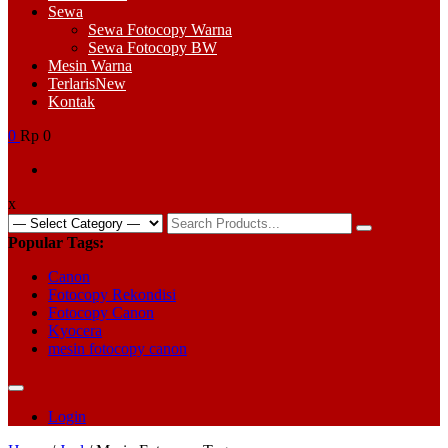
Sewa
Sewa Fotocopy Warna
Sewa Fotocopy BW
Mesin Warna
Terlaris
New
Kontak
0
Rp 0
x
Search
for:
Popular Tags:
Canon
Fotocopy Rekondisi
Fotocopy Canon
Kyocera
mesin fotocopy canon
Login