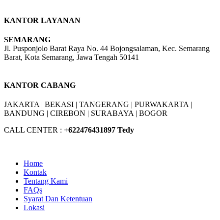
KANTOR LAYANAN
SEMARANG
Jl. Pusponjolo Barat Raya No. 44 Bojongsalaman, Kec. Semarang
Barat, Kota Semarang, Jawa Tengah 50141
W/A :
+6281311298896
KANTOR CABANG
JAKARTA |
BEKASI |
TANGERANG |
PURWAKARTA |
BANDUNG |
CIREBON |
SURABAYA | BOGOR
CALL CENTER :
+62
2476431897 Tedy
Home
Kontak
Tentang Kami
FAQs
Syarat Dan Ketentuan
Lokasi