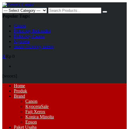
Skip
to
Search
content
for:
Popular Tags:
Canon
Fotocopy Rekondisi
Fotocopy Canon
Kyocera
mesin fotocopy canon
0
Rp 0
[woocs]
Primary
Home
Menu
Produk
Brand
Canon
Kyocera
Sale
Fuji Xerox
Konica Minolta
Epson
Paket Usaha