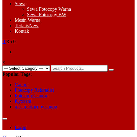
Sewa
Sewa Fotocopy Warna
Sewa Fotocopy BW
Mesin Warna
Terlaris
New
Kontak
0
Rp 0
x
Search
for:
Popular Tags:
Canon
Fotocopy Rekondisi
Fotocopy Canon
Kyocera
mesin fotocopy canon
Login