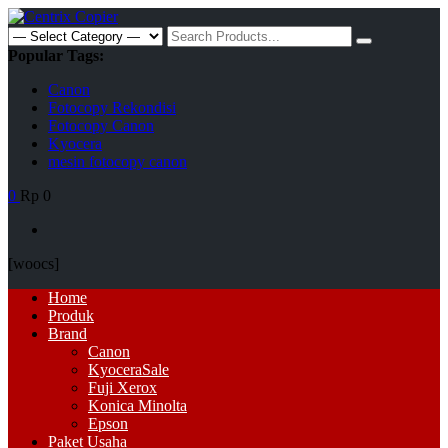
Skip
to
Search
content
for:
Popular Tags:
Canon
Fotocopy Rekondisi
Fotocopy Canon
Kyocera
mesin fotocopy canon
0
Rp 0
[woocs]
Primary
Home
Menu
Produk
Brand
Canon
Kyocera
Sale
Fuji Xerox
Konica Minolta
Epson
Paket Usaha