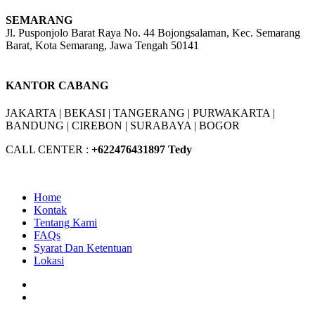
SEMARANG
Jl. Pusponjolo Barat Raya No. 44 Bojongsalaman, Kec. Semarang
Barat, Kota Semarang, Jawa Tengah 50141
W/A :
+6281311298896
KANTOR CABANG
JAKARTA |
BEKASI |
TANGERANG |
PURWAKARTA |
BANDUNG |
CIREBON |
SURABAYA | BOGOR
CALL CENTER :
+62
2476431897 Tedy
Home
Kontak
Tentang Kami
FAQs
Syarat Dan Ketentuan
Lokasi
Facebook
Youtube