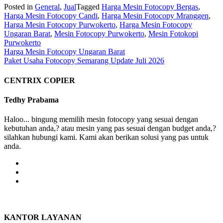
Posted in
General
,
Jual
Tagged
Harga Mesin Fotocopy Bergas
,
Harga Mesin Fotocopy Candi
,
Harga Mesin Fotocopy Mranggen
,
Harga Mesin Fotocopy Purwokerto
,
Harga Mesin Fotocopy
Ungaran Barat
,
Mesin Fotocopy Purwokerto
,
Mesin Fotokopi
Purwokerto
Post
Harga Mesin Fotocopy Ungaran Barat
Paket Usaha Fotocopy Semarang Update Juli 2026
navigation
CENTRIX COPIER
Tedhy Prabama
Haloo... bingung memilih mesin fotocopy yang sesuai dengan
kebutuhan anda,? atau mesin yang pas sesuai dengan budget anda,?
silahkan hubungi kami. Kami akan berikan solusi yang pas untuk
anda.
KANTOR LAYANAN