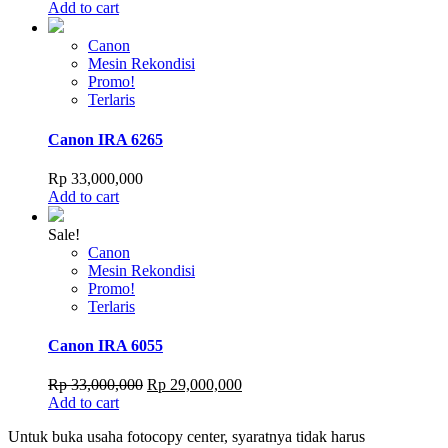
Add to cart
Canon
Mesin Rekondisi
Promo!
Terlaris
Canon IRA 6265
Rp
33,000,000
Add to cart
Sale!
Canon
Mesin Rekondisi
Promo!
Terlaris
Canon IRA 6055
Original
Current
Rp
33,000,000
Rp
29,000,000
price
price
Add to cart
was:
is:
Untuk buka usaha fotocopy center, syaratnya tidak harus
Rp 33,000,000.
Rp 29,000,000.