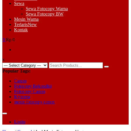
Sewa
Sewa Fotocopy Warna
Sewa Fotocopy BW
Mesin Warna
Terlaris
New
Kontak
0
Rp 0
x
Search
for:
Popular Tags:
Canon
Fotocopy Rekondisi
Fotocopy Canon
Kyocera
mesin fotocopy canon
Login