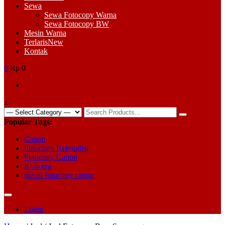
Sewa
Sewa Fotocopy Warna
Sewa Fotocopy BW
Mesin Warna
Terlaris
New
Kontak
0
Rp 0
x
Search
for:
Popular Tags:
Canon
Fotocopy Rekondisi
Fotocopy Canon
Kyocera
mesin fotocopy canon
Login