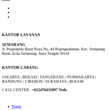
KANTOR LAYANAN
SEMARANG
Jl. Pusponjolo Barat Raya No. 44 Bojongsalaman, Kec. Semarang
Barat, Kota Semarang, Jawa Tengah 50141
W/A :
+6281311298896
KANTOR CABANG
JAKARTA |
BEKASI |
TANGERANG |
PURWAKARTA |
BANDUNG |
CIREBON |
SURABAYA | BOGOR
CALL CENTER :
+62
2476431897 Tedy
Home