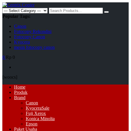
Skip
to
Search
content
for:
Popular Tags:
Canon
Fotocopy Rekondisi
Fotocopy Canon
Kyocera
mesin fotocopy canon
0
Rp 0
[woocs]
Primary
Home
Menu
Produk
Brand
Canon
Kyocera
Sale
Fuji Xerox
Konica Minolta
Epson
Paket Usaha