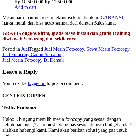
Original
Current
Rp
18,500,000
Rp
17,500,000
price
price
Add to cart
was:
is:
Mesin baru maupun mesin rekondisi kami berikan
GARANSI
,
Rp 18,500,000.
Rp 17,500,000.
harga murah dan bisa nego sampai deal dengan Sales kami.
GRATIS ongkos kirim, gratis biaya install dan gratis Training
diwilayah Semarang dan sekitarnya.
Posted in
Jual
Tagged
Jual Mesin Fotocopy
,
Sewa Mesin Fotocopy
Post
Jual Fotocopy Canon Semarang
Jual Mesin Fotocopy Di Demak
navigation
Leave a Reply
You must be
logged in
to post a comment.
CENTRIX COPIER
Tedhy Prabama
Haloo... bingung memilih mesin fotocopy yang sesuai dengan
kebutuhan anda,? atau mesin yang pas sesuai dengan budget anda,?
silahkan hubungi kami. Kami akan berikan solusi yang pas untuk
anda.