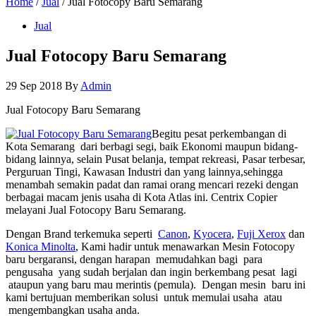
Home
/
Jual
/ Jual Fotocopy Baru Semarang
Jual
Jual Fotocopy Baru Semarang
29 Sep 2018
By
Admin
Jual Fotocopy Baru Semarang
Begitu pesat perkembangan di
Kota Semarang dari berbagi segi, baik Ekonomi maupun bidang-
bidang lainnya, selain Pusat belanja, tempat rekreasi, Pasar terbesar,
Perguruan Tingi, Kawasan Industri dan yang lainnya,sehingga
menambah semakin padat dan ramai orang mencari rezeki dengan
berbagai macam jenis usaha di Kota Atlas ini. Centrix Copier
melayani Jual Fotocopy Baru Semarang.
Dengan Brand terkemuka seperti
Canon
,
Kyocera
,
Fuji Xerox
dan
Konica Minolta
, Kami hadir untuk menawarkan Mesin Fotocopy
baru bergaransi, dengan harapan memudahkan bagi para
pengusaha yang sudah berjalan dan ingin berkembang pesat lagi
ataupun yang baru mau merintis (pemula). Dengan mesin baru ini
kami bertujuan memberikan solusi untuk memulai usaha atau
mengembangkan usaha anda.