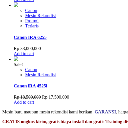
Canon
Mesin Rekondisi
Promo!
Terlaris
Canon IRA 6255
Rp
33,000,000
Add to cart
Sale!
Canon
Mesin Rekondisi
Canon iRA 4525i
Original
Current
Rp
18,500,000
Rp
17,500,000
price
price
Add to cart
was:
is:
Mesin baru maupun mesin rekondisi kami berikan
GARANSI
, harg
Rp 18,500,000.
Rp 17,500,000.
GRATIS ongkos kirim, gratis biaya install dan gratis Training 