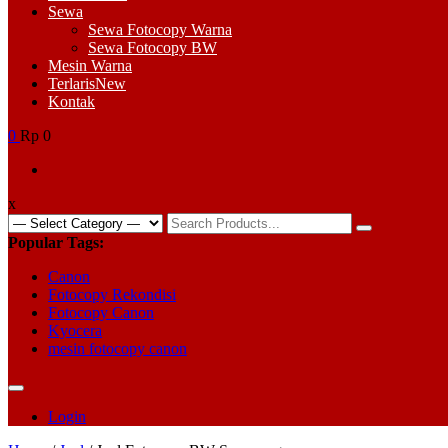
Sewa
Sewa Fotocopy Warna
Sewa Fotocopy BW
Mesin Warna
Terlaris
New
Kontak
0
Rp 0
x
Search
for:
Popular Tags:
Canon
Fotocopy Rekondisi
Fotocopy Canon
Kyocera
mesin fotocopy canon
Login