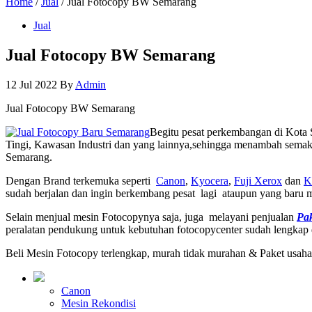
Home
/
Jual
/ Jual Fotocopy BW Semarang
Jual
Jual Fotocopy BW Semarang
12 Jul 2022
By
Admin
Jual Fotocopy BW Semarang
Begitu pesat perkembangan di Kota S
Tingi, Kawasan Industri dan yang lainnya,sehingga menambah semakin
Semarang.
Dengan Brand terkemuka seperti
Canon
,
Kyocera
,
Fuji Xerox
dan
K
sudah berjalan dan ingin berkembang pesat lagi ataupun yang baru
Selain menjual mesin Fotocopynya saja, juga melayani penjualan
Pa
peralatan pendukung untuk kebutuhan fotocopycenter sudah lengkap
Beli Mesin Fotocopy terlengkap, murah tidak murahan & Paket usaha
Canon
Mesin Rekondisi