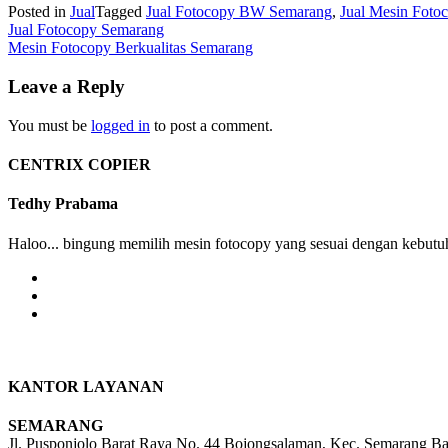
Posted in
Jual
Tagged
Jual Fotocopy BW Semarang
,
Jual Mesin Foto
Post
Jual Fotocopy Semarang
Mesin Fotocopy Berkualitas Semarang
navigation
Leave a Reply
You must be
logged in
to post a comment.
CENTRIX COPIER
Tedhy Prabama
Haloo... bingung memilih mesin fotocopy yang sesuai dengan kebutuh
KANTOR LAYANAN
SEMARANG
Jl. Pusponjolo Barat Raya No. 44 Bojongsalaman, Kec. Semarang B