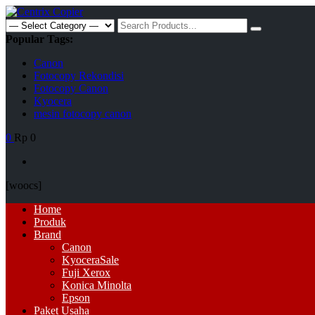
Skip
to
Search
content
for:
Popular Tags:
Canon
Fotocopy Rekondisi
Fotocopy Canon
Kyocera
mesin fotocopy canon
0
Rp 0
[woocs]
Primary
Home
Menu
Produk
Brand
Canon
Kyocera
Sale
Fuji Xerox
Konica Minolta
Epson
Paket Usaha