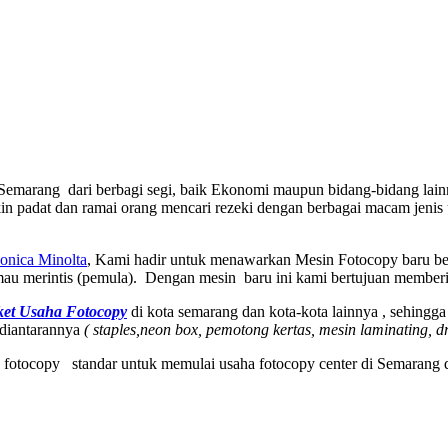
emarang dari berbagi segi, baik Ekonomi maupun bidang-bidang lainnya,
 padat dan ramai orang mencari rezeki dengan berbagai macam jenis u
onica Minolta
, Kami hadir untuk menawarkan Mesin Fotocopy baru b
 mau merintis (pemula). Dengan mesin baru ini kami bertujuan memb
ket Usaha Fotocopy
di kota semarang dan kota-kota lainnya , sehin
 diantarannya
( staples,neon box, pemotong kertas, mesin laminating, d
 fotocopy standar untuk memulai usaha fotocopy center di Semarang 