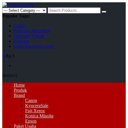
Skip
to
Search
content
for:
Popular Tags:
Canon
Fotocopy Rekondisi
Fotocopy Canon
Kyocera
mesin fotocopy canon
0
Rp 0
[woocs]
Primary
Home
Menu
Produk
Brand
Canon
Kyocera
Sale
Fuji Xerox
Konica Minolta
Epson
Paket Usaha