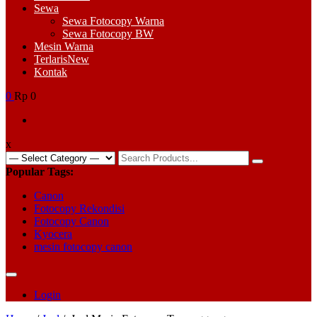
Sewa
Sewa Fotocopy Warna
Sewa Fotocopy BW
Mesin Warna
Terlaris
New
Kontak
0
Rp 0
x
Search
for:
Popular Tags:
Canon
Fotocopy Rekondisi
Fotocopy Canon
Kyocera
mesin fotocopy canon
Login