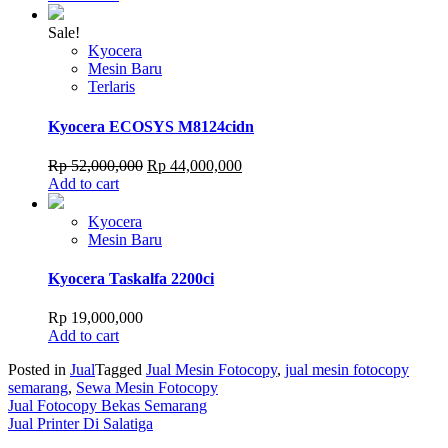
Sale!
Kyocera
Mesin Baru
Terlaris
Kyocera ECOSYS M8124cidn
Original
Current
Rp
52,000,000
Rp
44,000,000
price
price
Add to cart
was:
is:
Rp 52,000,000.
Rp 44,000,000.
Kyocera
Mesin Baru
Kyocera Taskalfa 2200ci
Rp
19,000,000
Add to cart
Posted in
Jual
Tagged
Jual Mesin Fotocopy
,
jual mesin fotocopy
semarang
,
Sewa Mesin Fotocopy
Post
Jual Fotocopy Bekas Semarang
Jual Printer Di Salatiga
navigation