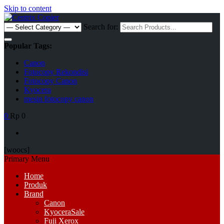
Skip to content
Search for:
Popular Tags:
Canon
Fotocopy Rekondisi
Fotocopy Canon
Kyocera
mesin fotocopy canon
0
Rp 0
[woocs]
Primary Menu
Home
Produk
Brand
Canon
Kyocera
Sale
Fuji Xerox