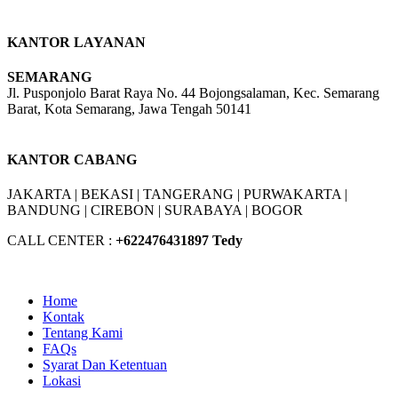
KANTOR LAYANAN
SEMARANG
Jl. Pusponjolo Barat Raya No. 44 Bojongsalaman, Kec. Semarang
Barat, Kota Semarang, Jawa Tengah 50141
W/A :
+6281311298896
KANTOR CABANG
JAKARTA |
BEKASI |
TANGERANG |
PURWAKARTA |
BANDUNG |
CIREBON |
SURABAYA | BOGOR
CALL CENTER :
+62
2476431897 Tedy
Home
Kontak
Tentang Kami
FAQs
Syarat Dan Ketentuan
Lokasi