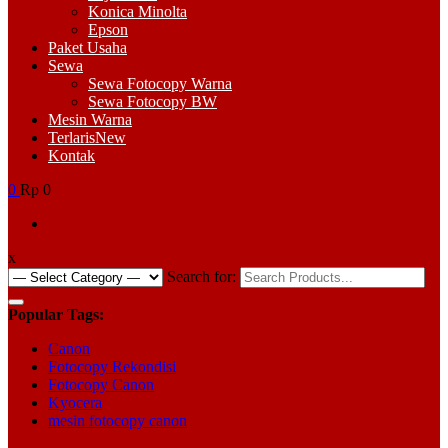
Konica Minolta
Epson
Paket Usaha
Sewa
Sewa Fotocopy Warna
Sewa Fotocopy BW
Mesin Warna
Terlaris
New
Kontak
0
Rp 0
x
Search for:
Popular Tags:
Canon
Fotocopy Rekondisi
Fotocopy Canon
Kyocera
mesin fotocopy canon