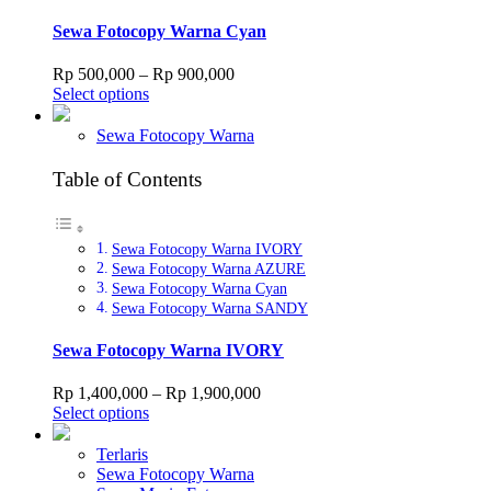
options
may
Sewa Fotocopy Warna Cyan
be
chosen
Price
Rp
500,000
–
Rp
900,000
on
This
range:
Select options
the
product
Rp 500,000
product
has
through
Sewa Fotocopy Warna
page
multiple
Rp 900,000
variants.
Table of Contents
The
options
may
Sewa Fotocopy Warna IVORY
be
Sewa Fotocopy Warna AZURE
chosen
Sewa Fotocopy Warna Cyan
on
Sewa Fotocopy Warna SANDY
the
product
page
Sewa Fotocopy Warna IVORY
Price
Rp
1,400,000
–
Rp
1,900,000
This
range:
Select options
product
Rp 1,400,000
has
through
Terlaris
multiple
Rp 1,900,000
Sewa Fotocopy Warna
variants.