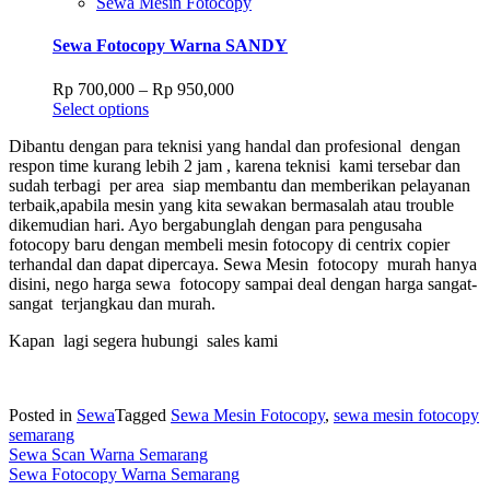
Sewa Mesin Fotocopy
The
options
Sewa Fotocopy Warna SANDY
may
be
Price
Rp
700,000
–
Rp
950,000
chosen
This
range:
Select options
on
product
Rp 700,000
the
Dibantu dengan para teknisi yang handal dan profesional dengan
has
through
product
respon time kurang lebih 2 jam , karena teknisi kami tersebar dan
multiple
Rp 950,000
page
sudah terbagi per area siap membantu dan memberikan pelayanan
variants.
terbaik,apabila mesin yang kita sewakan bermasalah atau trouble
The
dikemudian hari. Ayo bergabunglah dengan para pengusaha
options
fotocopy baru dengan membeli mesin fotocopy di centrix copier
may
terhandal dan dapat dipercaya. Sewa Mesin fotocopy murah hanya
be
disini, nego harga sewa fotocopy sampai deal dengan harga sangat-
chosen
sangat terjangkau dan murah.
on
the
Kapan lagi segera hubungi sales kami
product
page
Posted in
Sewa
Tagged
Sewa Mesin Fotocopy
,
sewa mesin fotocopy
semarang
Post
Sewa Scan Warna Semarang
Sewa Fotocopy Warna Semarang
navigation