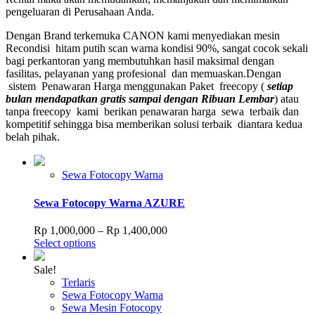
pengeluaran di Perusahaan Anda.
Dengan Brand terkemuka CANON kami menyediakan mesin
Recondisi hitam putih scan warna kondisi 90%, sangat cocok sekali
bagi perkantoran yang membutuhkan hasil maksimal dengan
fasilitas, pelayanan yang profesional dan memuaskan.Dengan
sistem Penawaran Harga menggunakan Paket freecopy (
setiap
bulan mendapatkan gratis sampai dengan Ribuan Lembar
) atau
tanpa freecopy kami berikan penawaran harga sewa terbaik dan
kompetitif sehingga bisa memberikan solusi terbaik diantara kedua
belah pihak.
Sewa Fotocopy Warna
Sewa Fotocopy Warna AZURE
Price
Rp
1,000,000
–
Rp
1,400,000
This
range:
Select options
product
Rp 1,000,000
has
through
Sale!
multiple
Rp 1,400,000
Terlaris
variants.
Sewa Fotocopy Warna
The
Sewa Mesin Fotocopy