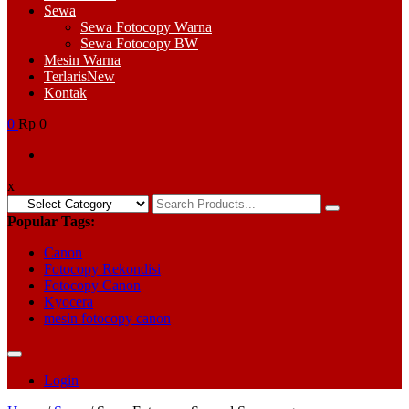
Sewa
Sewa Fotocopy Warna
Sewa Fotocopy BW
Mesin Warna
Terlaris
New
Kontak
0
Rp 0
x
Search
for:
Popular Tags:
Canon
Fotocopy Rekondisi
Fotocopy Canon
Kyocera
mesin fotocopy canon
Login