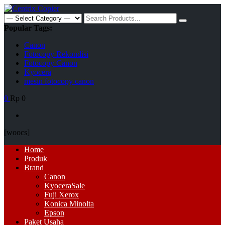
Skip
to
Search
content
for:
Popular Tags:
Canon
Fotocopy Rekondisi
Fotocopy Canon
Kyocera
mesin fotocopy canon
0
Rp 0
[woocs]
Primary
Home
Menu
Produk
Brand
Canon
Kyocera
Sale
Fuji Xerox
Konica Minolta
Epson
Paket Usaha