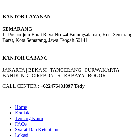
KANTOR LAYANAN
SEMARANG
Jl. Pusponjolo Barat Raya No. 44 Bojongsalaman, Kec. Semarang
Barat, Kota Semarang, Jawa Tengah 50141
W/A :
+6281311298896
KANTOR CABANG
JAKARTA |
BEKASI |
TANGERANG |
PURWAKARTA |
BANDUNG |
CIREBON |
SURABAYA | BOGOR
CALL CENTER :
+62
2476431897 Tedy
Home
Kontak
Tentang Kami
FAQs
Syarat Dan Ketentuan
Lokasi