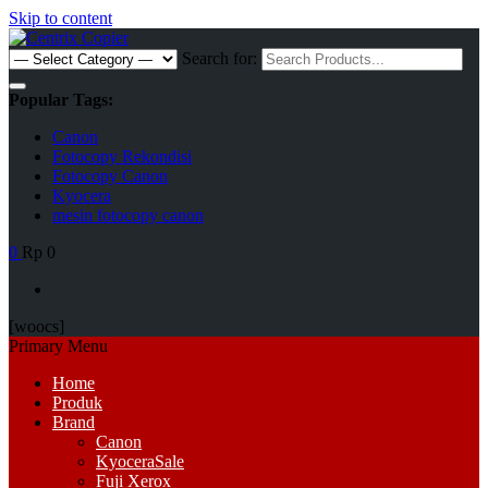
Skip to content
Search for:
Popular Tags:
Canon
Fotocopy Rekondisi
Fotocopy Canon
Kyocera
mesin fotocopy canon
0
Rp 0
[woocs]
Primary Menu
Home
Produk
Brand
Canon
Kyocera
Sale
Fuji Xerox