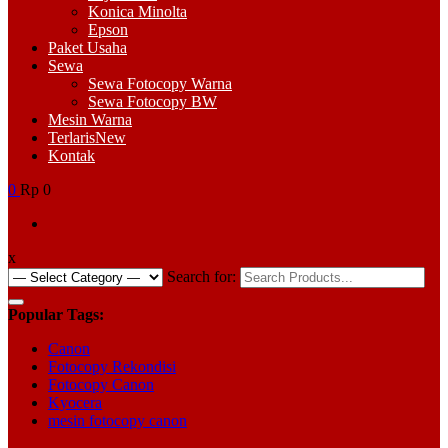
Konica Minolta
Epson
Paket Usaha
Sewa
Sewa Fotocopy Warna
Sewa Fotocopy BW
Mesin Warna
Terlaris
New
Kontak
0
Rp 0
x
Search for:
Popular Tags:
Canon
Fotocopy Rekondisi
Fotocopy Canon
Kyocera
mesin fotocopy canon