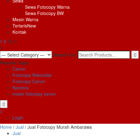
Sewa
Sewa Fotocopy Warna
Sewa Fotocopy BW
Mesin Warna
Terlaris
New
Kontak
0
Rp 0
x
Search for:
Popular Tags:
Canon
Fotocopy Rekondisi
Fotocopy Canon
Kyocera
mesin fotocopy canon
Login
Home
/
Jual
/ Jual Fotocopy Murah Ambarawa
Jual