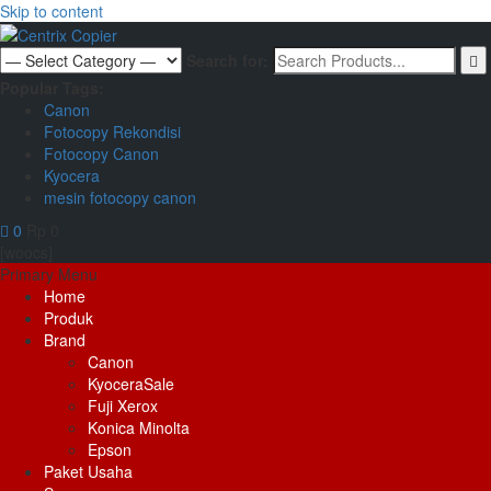
Skip to content
Search for:
Popular Tags:
Canon
Fotocopy Rekondisi
Fotocopy Canon
Kyocera
mesin fotocopy canon
0
Rp 0
[woocs]
Primary Menu
Home
Produk
Brand
Canon
Kyocera
Sale
Fuji Xerox
Konica Minolta
Epson
Paket Usaha