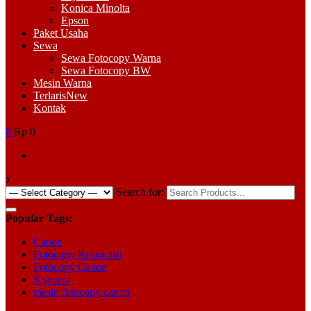
Konica Minolta
Epson
Paket Usaha
Sewa
Sewa Fotocopy Warna
Sewa Fotocopy BW
Mesin Warna
Terlaris
New
Kontak
0
Rp 0
x
Search for:
Popular Tags:
Canon
Fotocopy Rekondisi
Fotocopy Canon
Kyocera
mesin fotocopy canon