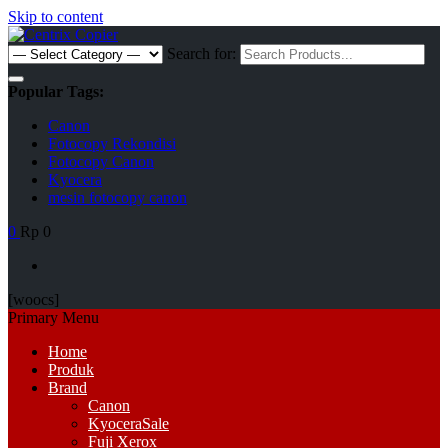
Skip to content
Search for:
Popular Tags:
Canon
Fotocopy Rekondisi
Fotocopy Canon
Kyocera
mesin fotocopy canon
0
Rp 0
[woocs]
Primary Menu
Home
Produk
Brand
Canon
Kyocera
Sale
Fuji Xerox