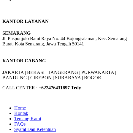
KANTOR LAYANAN
SEMARANG
Jl. Pusponjolo Barat Raya No. 44 Bojongsalaman, Kec. Semarang
Barat, Kota Semarang, Jawa Tengah 50141
W/A :
+6281311298896
KANTOR CABANG
JAKARTA |
BEKASI |
TANGERANG |
PURWAKARTA |
BANDUNG |
CIREBON |
SURABAYA | BOGOR
CALL CENTER :
+62
2476431897 Tedy
Home
Kontak
Tentang Kami
FAQs
Syarat Dan Ketentuan