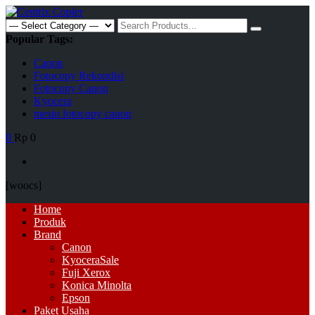
Skip
to
Search
content
for:
Popular Tags:
Canon
Fotocopy Rekondisi
Fotocopy Canon
Kyocera
mesin fotocopy canon
0
Rp 0
[woocs]
Primary
Home
Menu
Produk
Brand
Canon
Kyocera
Sale
Fuji Xerox
Konica Minolta
Epson
Paket Usaha