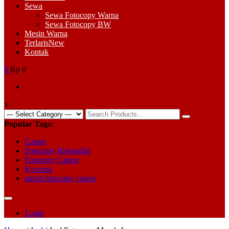
Sewa
Sewa Fotocopy Warna
Sewa Fotocopy BW
Mesin Warna
Terlaris
New
Kontak
0
Rp 0
x
Search
for:
Popular Tags:
Canon
Fotocopy Rekondisi
Fotocopy Canon
Kyocera
mesin fotocopy canon
Login