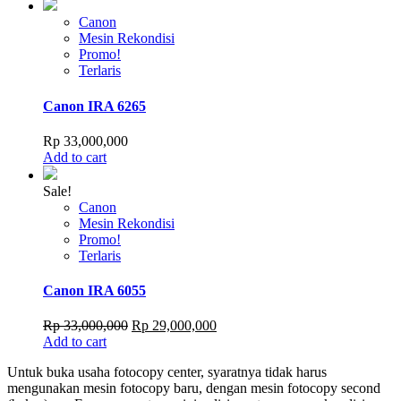
Canon
Mesin Rekondisi
Promo!
Terlaris
Canon IRA 6265
Rp
33,000,000
Add to cart
Sale!
Canon
Mesin Rekondisi
Promo!
Terlaris
Canon IRA 6055
Original
Current
Rp
33,000,000
Rp
29,000,000
price
price
Add to cart
was:
is:
Untuk buka usaha fotocopy center, syaratnya tidak harus
Rp 33,000,000.
Rp 29,000,000.
mengunakan mesin fotocopy baru, dengan mesin fotocopy second