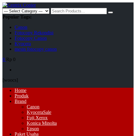
Skip
to
Search
content
for:
Popular Tags:
Canon
Fotocopy Rekondisi
Fotocopy Canon
Kyocera
mesin fotocopy canon
0
Rp 0
[woocs]
Primary
Home
Menu
Produk
Brand
Canon
Kyocera
Sale
Fuji Xerox
Konica Minolta
Epson
Paket Usaha