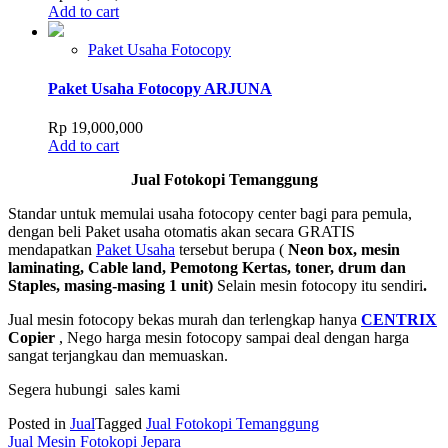
Add to cart
Paket Usaha Fotocopy
Paket Usaha Fotocopy ARJUNA
Rp
19,000,000
Add to cart
Jual Fotokopi Temanggung
Standar untuk memulai usaha fotocopy center bagi para pemula,
dengan beli Paket usaha otomatis akan secara GRATIS
mendapatkan
Paket Usaha
tersebut berupa (
Neon box, mesin
laminating, Cable land, Pemotong Kertas, toner, drum dan
Staples, masing-masing 1 unit)
Selain mesin fotocopy itu sendiri
.
Jual mesin fotocopy bekas murah dan terlengkap hanya
CENTRIX
Copier
, Nego harga mesin fotocopy sampai deal dengan harga
sangat terjangkau dan memuaskan.
Segera hubungi sales kami
Posted in
Jual
Tagged
Jual Fotokopi Temanggung
Post
Jual Mesin Fotokopi Jepara