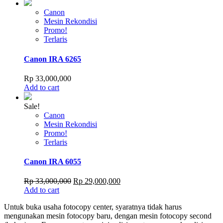
Canon
Mesin Rekondisi
Promo!
Terlaris
Canon IRA 6265
Rp
33,000,000
Add to cart
Sale!
Canon
Mesin Rekondisi
Promo!
Terlaris
Canon IRA 6055
Original
Current
Rp
33,000,000
Rp
29,000,000
price
price
Add to cart
was:
is:
Untuk buka usaha fotocopy center, syaratnya tidak harus
Rp 33,000,000.
Rp 29,000,000.
mengunakan mesin fotocopy baru, dengan mesin fotocopy second