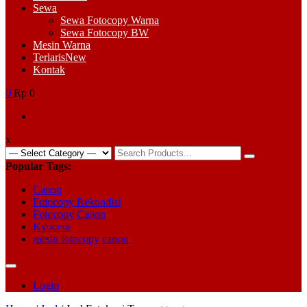
Sewa
Sewa Fotocopy Warna
Sewa Fotocopy BW
Mesin Warna
Terlaris
New
Kontak
0
Rp 0
x
Search
for:
Popular Tags:
Canon
Fotocopy Rekondisi
Fotocopy Canon
Kyocera
mesin fotocopy canon
Login